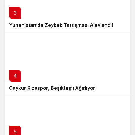
3
Yunanistan’da Zeybek Tartışması Alevlendi!
4
Çaykur Rizespor, Beşiktaş’ı Ağırlıyor!
5