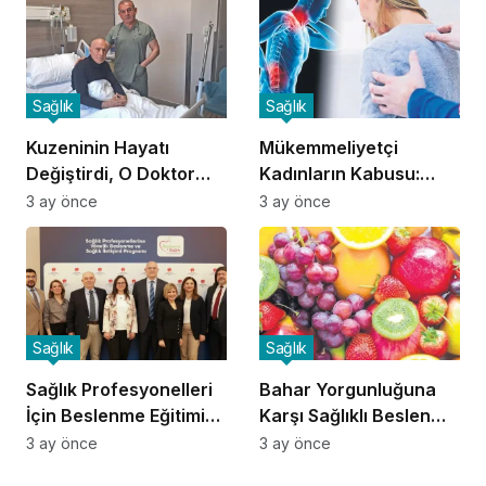
Sağlık
Sağlık
Kuzeninin Hayatı
Mükemmeliyetçi
Değiştirdi, O Doktor
Kadınların Kabusu:
Oldu!
Fibromiyalji!
3 ay önce
3 ay önce
Sağlık
Sağlık
Sağlık Profesyonelleri
Bahar Yorgunluğuna
İçin Beslenme Eğitimi
Karşı Sağlıklı Beslenme
Başladı
İpuçları
3 ay önce
3 ay önce