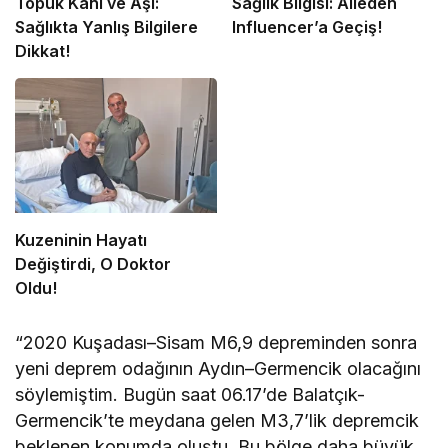
Topuk Kanı ve Aşı:
Sağlık Bilgisi: Aileden
Sağlıkta Yanlış Bilgilere
Influencer’a Geçiş!
Dikkat!
Kuzeninin Hayatı
Değiştirdi, O Doktor
Oldu!
“2020 Kuşadası–Sisam M6,9 depreminden sonra
yeni deprem odağının Aydın–Germencik olacağını
söylemiştim. Bugün saat 06.17’de Balatçık-
Germencik’te meydana gelen M3,7’lik depremcik
beklenen konumda oluştu. Bu bölge daha büyük