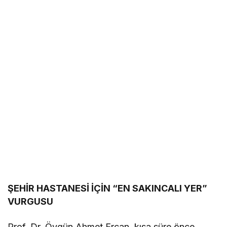
ŞEHİR HASTANESİ İÇİN “EN SAKINCALI YER”
VURGUSU
Prof. Dr. Övgün Ahmet Ercan, kısa süre önce