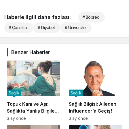
Haberle ilgili daha fazlası:
# Böbrek
# Çocuklar
# Diyabet
# Üniversite
Benzer Haberler
Sağlık
Sağlık
Topuk Kanı ve Aşı:
Sağlık Bilgisi: Aileden
Sağlıkta Yanlış Bilgilere
Influencer’a Geçiş!
Dikkat!
3 ay önce
3 ay önce