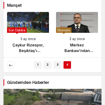
Manşet
Gündem
Son Dakika
3 ay önce
3 ay önce
Yunanistan’da
Çaykur Rizespor,
Zeybek Tartışması
Beşiktaş’ı
Alevlendi!
Ağırlıyor!
1
2
3
4
Gündemden Haberler