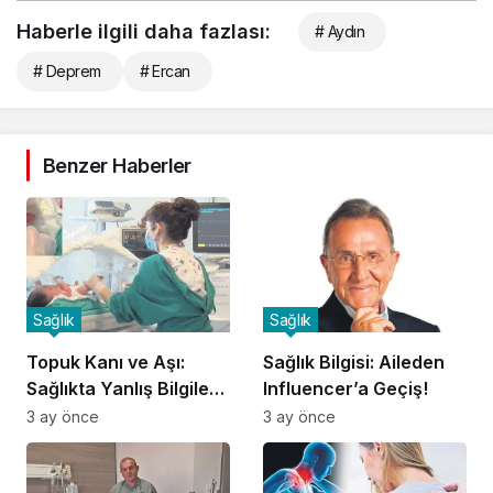
Haberle ilgili daha fazlası:
# Aydın
# Deprem
# Ercan
Benzer Haberler
Sağlık
Sağlık
Topuk Kanı ve Aşı:
Sağlık Bilgisi: Aileden
Sağlıkta Yanlış Bilgilere
Influencer’a Geçiş!
Dikkat!
3 ay önce
3 ay önce