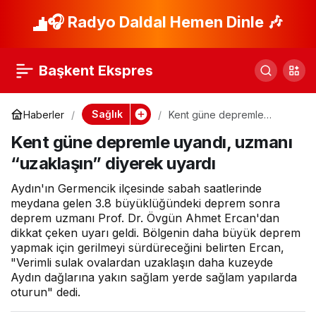
Türk Böbrek
🎧 Radyo Daldal Hemen Dinle 🎶
Paylaş
Vakfı’ndan diyabet
Başkent Ekspres
farkındalığı etkinliği
Sağlık
Haberler
Kent güne depremle
uyandı, uzmanı “uzaklaşın”
Kent güne depremle uyandı, uzmanı
diyerek uyardı
“uzaklaşın” diyerek uyardı
Aydın'ın Germencik ilçesinde sabah saatlerinde
meydana gelen 3.8 büyüklüğündeki deprem sonra
deprem uzmanı Prof. Dr. Övgün Ahmet Ercan'dan
dikkat çeken uyarı geldi. Bölgenin daha büyük deprem
yapmak için gerilmeyi sürdüreceğini belirten Ercan,
"Verimli sulak ovalardan uzaklaşın daha kuzeyde
Aydın dağlarına yakın sağlam yerde sağlam yapılarda
oturun" dedi.