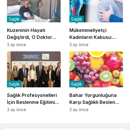
Sağlık
Sağlık
Kuzeninin Hayatı
Mükemmeliyetçi
Değiştirdi, O Doktor
Kadınların Kabusu:
Oldu!
Fibromiyalji!
3 ay önce
3 ay önce
Sağlık
Sağlık
Sağlık Profesyonelleri
Bahar Yorgunluğuna
İçin Beslenme Eğitimi
Karşı Sağlıklı Beslenme
Başladı
İpuçları
3 ay önce
3 ay önce