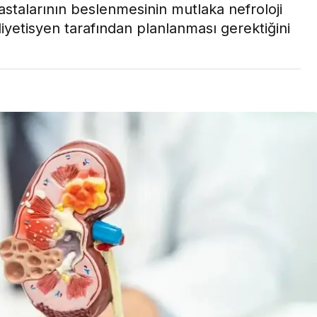
talarının beslenmesinin mutlaka nefroloji
Son Dakika
iyetisyen tarafından planlanması gerektiğini
nce
3 ay önce
bek Tartışması
Çaykur Rizespor, Beşiktaş’ı
di!
Ağırlıyor!