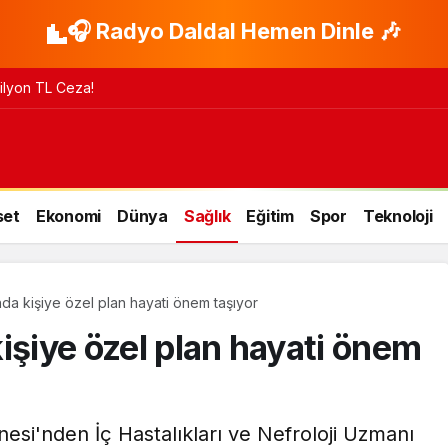
🎧 Radyo Daldal Hemen Dinle 🎶
 Milyon TL Ceza!
set
Ekonomi
Dünya
Sağlık
Eğitim
Spor
Teknoloji
da kişiye özel plan hayati önem taşıyor
işiye özel plan hayati önem
'nden​​​​​​​ İç Hastalıkları ve Nefroloji Uzmanı