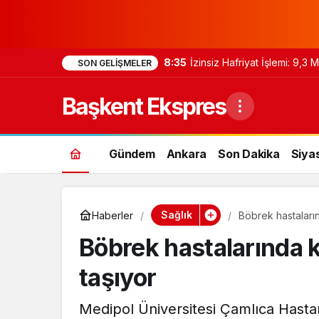
8:35
İzinsiz Hafriyat İşlemi: 9,3
SON GELIŞMELER
Başkent Ekspres
Gündem
Ankara
Son Dakika
Siya
Sağlık
Haberler
Böbrek hastaların
Böbrek hastalarında k
taşıyor
Medipol Üniversitesi Çamlıca Hastanesi