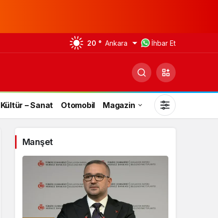
20 °
Ankara
İhbar Et
Kültür – Sanat
Otomobil
Magazin
Manşet
Gündüz Modu
Gündüz modunu seçin.