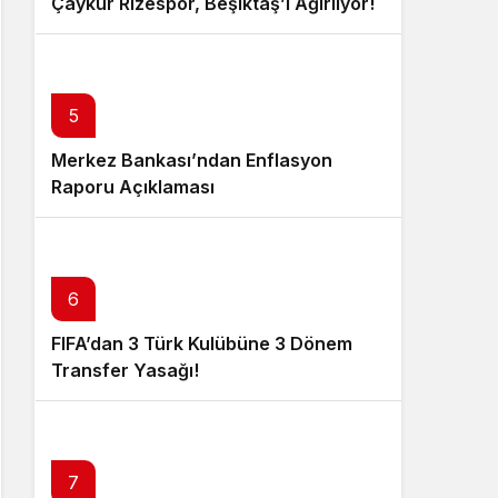
Çaykur Rizespor, Beşiktaş’ı Ağırlıyor!
5
Merkez Bankası’ndan Enflasyon
Raporu Açıklaması
6
FIFA’dan 3 Türk Kulübüne 3 Dönem
Transfer Yasağı!
7