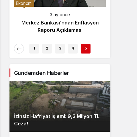
Gece Modu
Ekonomi
Gece modunu seçin.
3 ay önce
Merkez Bankası’ndan Enflasyon
Sistem Modu
Raporu Açıklaması
Sistem modunu seçin.
1
2
3
4
5
Gündemden Haberler
İzinsiz Hafriyat İşlemi: 9,3 Milyon TL
Ceza!