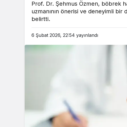
Prof. Dr. Şehmus Özmen, böbrek has
em
Gündem
uzmanının önerisi ve deneyimli bir d
3 ay önce
3 ay ö
belirtti.
leri Bakanı, Kahraman Polisleri
Yunanistan’da Zey
Ziyaret Etti
Alevlen
6 Şubat 2026, 22:54
yayınlandı