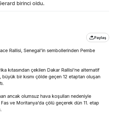
erard birinci oldu.
Son Dakika
nce
3 ay önce
bek Tartışması
Çaykur Rizespor, Beşiktaş’ı
di!
Ağırlıyor!
Paylaş
ace Rallisi, Senegal’in sembollerinden Pembe
ka kıtasından çekilen Dakar Rallisi’ne alternatif
r, büyük bir kısmı çölde geçen 12 etaptan oluşan
ı.
nan ancak olumsuz hava koşulları nedeniyle
r, Fas ve Moritanya’da çölü geçerek dün 11. etap
.