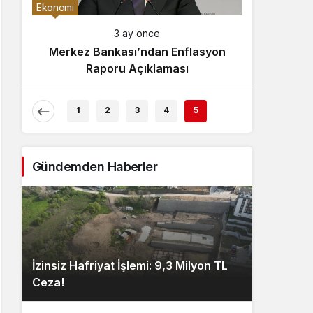
Gece Modu
Ekonomi
Gece modunu seçin.
3 ay önce
Merkez Bankası’ndan Enflasyon
Sistem Modu
Raporu Açıklaması
Sistem modunu seçin.
1
2
3
4
5
Gündemden Haberler
İzinsiz Hafriyat İşlemi: 9,3 Milyon TL
Ceza!