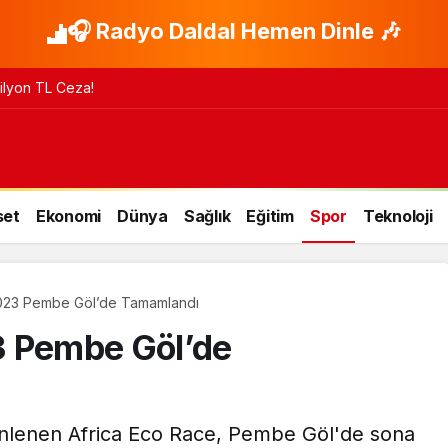
🎧 Radyo Daldal Hemen Dinle 🎶
 Milyon TL Ceza!
set
Ekonomi
Dünya
Sağlık
Eğitim
Spor
Teknoloji
2023 Pembe Göl’de Tamamlandı
3 Pembe Göl’de
nlenen Africa Eco Race, Pembe Göl'de sona