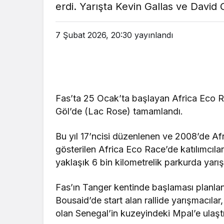
erdi. Yarışta Kevin Gallas ve David G
em
Gündem
3 ay önce
3 ay ö
7 Şubat 2026, 20:30
yayınlandı
leri Bakanı, Kahraman Polisleri
Yunanistan’da Zey
Ziyaret Etti
Alevlen
Fas’ta 25 Ocak’ta başlayan Africa Eco R
Göl’de (Lac Rose) tamamlandı.
Bu yıl 17’ncisi düzenlenen ve 2008’de Afri
gösterilen Africa Eco Race’de katılımcıla
yaklaşık 6 bin kilometrelik parkurda yarışt
Fas’ın Tanger kentinde başlaması planla
Bousaid’de start alan rallide yarışmacıla
olan Senegal’in kuzeyindeki Mpal’e ulaştı