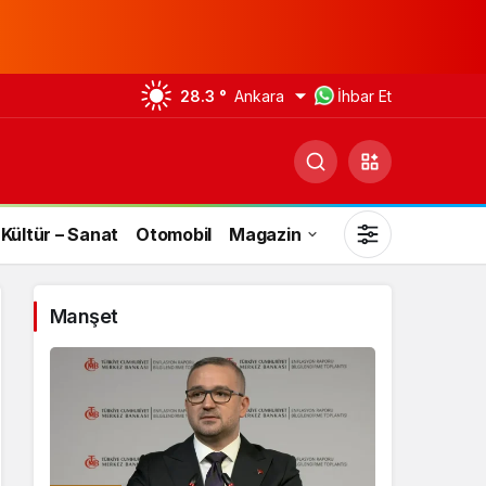
28.3 °
Ankara
İhbar Et
Kültür – Sanat
Otomobil
Magazin
Manşet
Gündüz Modu
Gündüz modunu seçin.