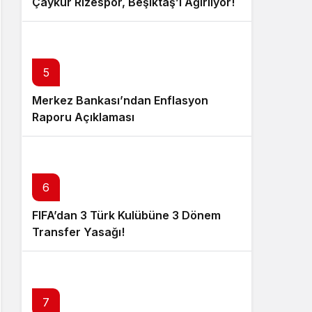
Çaykur Rizespor, Beşiktaş’ı Ağırlıyor!
5
Merkez Bankası’ndan Enflasyon
Raporu Açıklaması
6
FIFA’dan 3 Türk Kulübüne 3 Dönem
Transfer Yasağı!
7