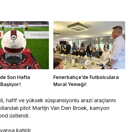
’de Son Hafta
Fenerbahçe’de Futbolculara
Başlıyor!
Moral Yemeği!
esli, hafif ve yüksek süspansiyonlu arazi araçlarını
ollandalı pilot Martijn Van Den Broek, kamyon
ond üstlendi.
yarışa katıldı