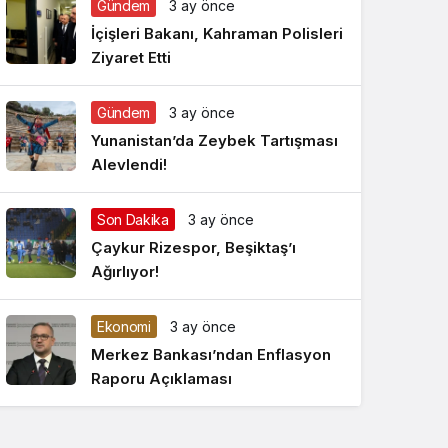
Gündem
3 ay önce
Gece Modu
Gece modunu seçin.
İçişleri Bakanı, Kahraman Polisleri
Ziyaret Etti
Sistem Modu
Sistem modunu seçin.
Gündem
3 ay önce
Yunanistan’da Zeybek Tartışması
Alevlendi!
Son Dakika
3 ay önce
Çaykur Rizespor, Beşiktaş’ı
Ağırlıyor!
Ekonomi
3 ay önce
Merkez Bankası’ndan Enflasyon
Raporu Açıklaması