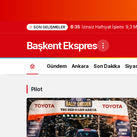
8:35
İzinsiz Hafriyat İşlemi: 9,3
SON GELIŞMELER
Başkent Ekspres
Gündem
Ankara
Son Dakika
Siya
Pilot