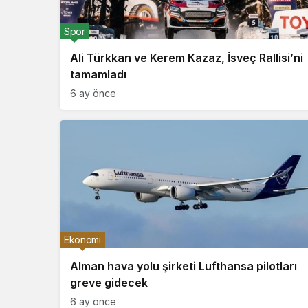
Spor
Ali Türkkan ve Kerem Kazaz, İsveç Rallisi’ni
tamamladı
6 ay önce
Ekonomi
Alman hava yolu şirketi Lufthansa pilotları
greve gidecek
6 ay önce