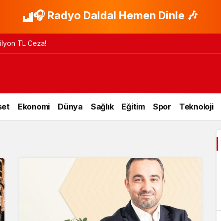
🎧 Radyo Daldal Hemen Dinle 🎶
 Milyon TL Ceza!
set
Ekonomi
Dünya
Sağlık
Eğitim
Spor
Teknoloji