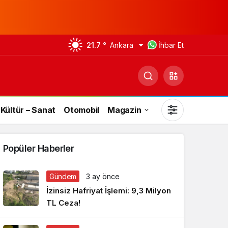
21.7 °
Ankara
İhbar Et
Kültür – Sanat
Otomobil
Magazin
Popüler Haberler
Gündem
3 ay önce
Gündüz Modu
İzinsiz Hafriyat İşlemi: 9,3 Milyon
Gündüz modunu seçin.
TL Ceza!