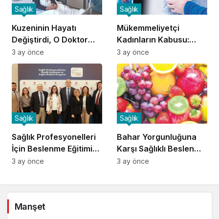
Sağlık
Sağlık
Kuzeninin Hayatı
Mükemmeliyetçi
Değiştirdi, O Doktor
Kadınların Kabusu:
Oldu!
Fibromiyalji!
3 ay önce
3 ay önce
Sağlık
Sağlık
Sağlık Profesyonelleri
Bahar Yorgunluğuna
İçin Beslenme Eğitimi
Karşı Sağlıklı Beslenme
Başladı
İpuçları
3 ay önce
3 ay önce
Manşet