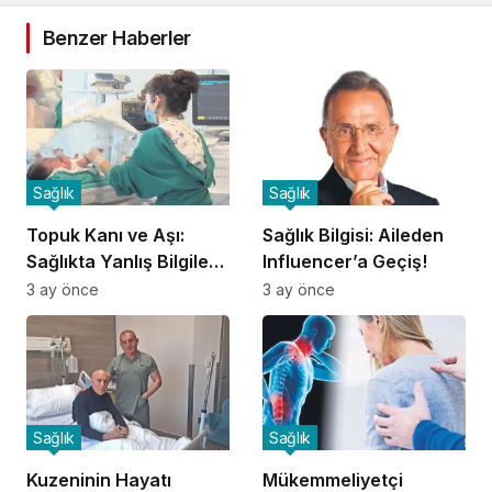
Benzer Haberler
Sağlık
Sağlık
Topuk Kanı ve Aşı:
Sağlık Bilgisi: Aileden
Sağlıkta Yanlış Bilgilere
Influencer’a Geçiş!
Dikkat!
3 ay önce
3 ay önce
Sağlık
Sağlık
Kuzeninin Hayatı
Mükemmeliyetçi