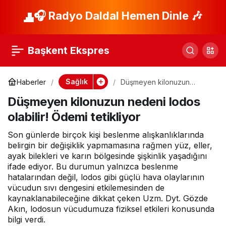
Hekim Birliği
🎧 Radyo Daldal Hemen Dinle 🎶
Paylaş
Sendikası Deprem
Başkent Ekspres
Bölgesinde
Sağlık
Haberler
Düşmeyen kilonuzun
nedeni lodos olabilir! Ödemi
Düşmeyen kilonuzun nedeni lodos
tetikliyor
olabilir! Ödemi tetikliyor
Son günlerde birçok kişi beslenme alışkanlıklarında
belirgin bir değişiklik yapmamasına rağmen yüz, eller,
ayak bilekleri ve karın bölgesinde şişkinlik yaşadığını
ifade ediyor. Bu durumun yalnızca beslenme
hatalarından değil, lodos gibi güçlü hava olaylarının
vücudun sıvı dengesini etkilemesinden de
kaynaklanabileceğine dikkat çeken Uzm. Dyt. Gözde
Akın, lodosun vücudumuza fiziksel etkileri konusunda
bilgi verdi.