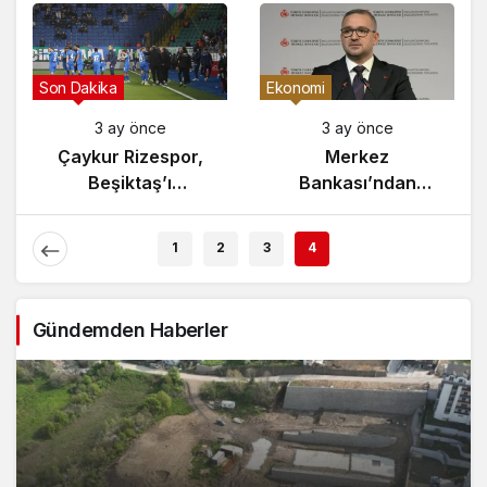
Gündem
Son Dakika
3 ay önce
3 ay önce
Yunanistan’da
Çaykur Rizespor,
Zeybek Tartışması
Beşiktaş’ı
Alevlendi!
Ağırlıyor!
1
2
3
4
Gündemden Haberler