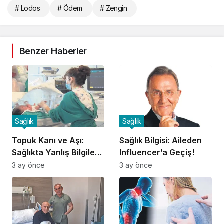
# Lodos
# Ödem
# Zengin
Benzer Haberler
Sağlık
Sağlık
Topuk Kanı ve Aşı:
Sağlık Bilgisi: Aileden
Sağlıkta Yanlış Bilgilere
Influencer’a Geçiş!
Dikkat!
3 ay önce
3 ay önce