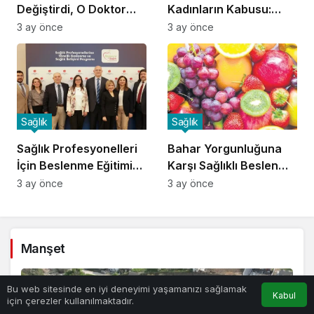
Değiştirdi, O Doktor
Kadınların Kabusu:
Oldu!
Fibromiyalji!
3 ay önce
3 ay önce
Sağlık
Sağlık
Sağlık Profesyonelleri
Bahar Yorgunluğuna
İçin Beslenme Eğitimi
Karşı Sağlıklı Beslenme
Başladı
İpuçları
3 ay önce
3 ay önce
Manşet
Bu web sitesinde en iyi deneyimi yaşamanızı sağlamak
Kabul
için çerezler kullanılmaktadır.