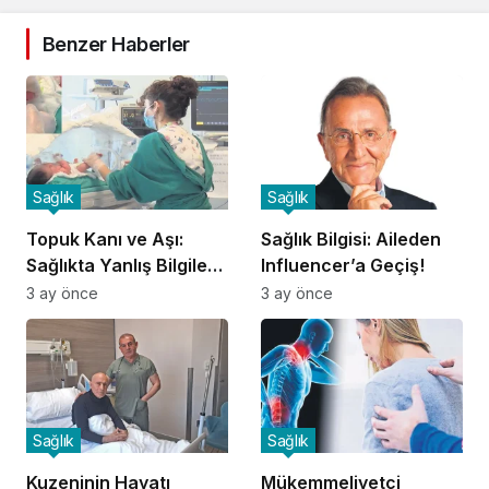
Benzer Haberler
Sağlık
Sağlık
Topuk Kanı ve Aşı:
Sağlık Bilgisi: Aileden
Sağlıkta Yanlış Bilgilere
Influencer’a Geçiş!
Dikkat!
3 ay önce
3 ay önce
Sağlık
Sağlık
Kuzeninin Hayatı
Mükemmeliyetçi