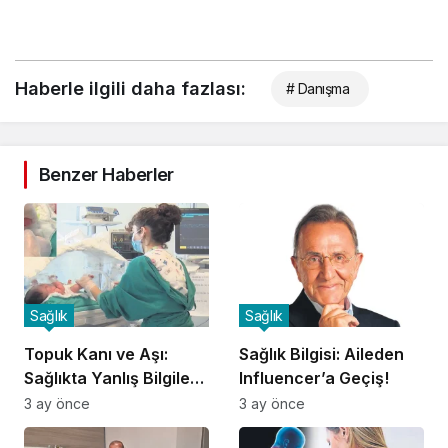
Haberle ilgili daha fazlası:
# Danışma
Benzer Haberler
Sağlık
Sağlık
Topuk Kanı ve Aşı:
Sağlık Bilgisi: Aileden
Sağlıkta Yanlış Bilgilere
Influencer’a Geçiş!
Dikkat!
3 ay önce
3 ay önce