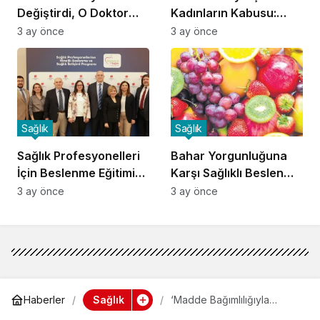
Değiştirdi, O Doktor
Kadınların Kabusu:
Oldu!
Fibromiyalji!
3 ay önce
3 ay önce
Sağlık
Sağlık
Sağlık Profesyonelleri
Bahar Yorgunluğuna
İçin Beslenme Eğitimi
Karşı Sağlıklı Beslenme
Başladı
İpuçları
3 ay önce
3 ay önce
Sağlık
Haberler
‘Madde Bağımlılığıyla
Mücadelede Aile Desteği’