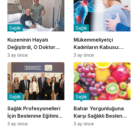
Sağlık
Sağlık
Kuzeninin Hayatı
Mükemmeliyetçi
Değiştirdi, O Doktor
Kadınların Kabusu:
Oldu!
Fibromiyalji!
3 ay önce
3 ay önce
Sağlık
Sağlık
Sağlık Profesyonelleri
Bahar Yorgunluğuna
İçin Beslenme Eğitimi
Karşı Sağlıklı Beslenme
Başladı
İpuçları
3 ay önce
3 ay önce