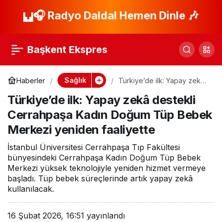
‘Madde Bağımlılığıyla
🎧 Radyo Daldal Hemen Dinle 🎶
Paylaş
Mücadelede Aile
Başkent Ekspres
Desteği’ seminerleri
Sağlık
Haberler
Türkiye’de ilk: Yapay zekâ
destekli Cerrahpaşa Kadın
başladı
Türkiye’de ilk: Yapay zekâ destekli
Doğum Tüp Bebek Merkezi
yeniden faaliyette
Cerrahpaşa Kadın Doğum Tüp Bebek
Merkezi yeniden faaliyette
İstanbul Üniversitesi Cerrahpaşa Tıp Fakültesi
bünyesindeki Cerrahpaşa Kadın Doğum Tüp Bebek
Merkezi yüksek teknolojiyle yeniden hizmet vermeye
başladı. Tüp bebek süreçlerinde artık yapay zekâ
kullanılacak.
16 Şubat 2026, 16:51
yayınlandı