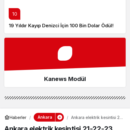
10
19 Yıldır Kayıp Denizci İçin 100 Bin Dolar Ödül!
Kanews Modül
Ankara
Haberler
Ankara elektrik kesintisi 21-
22-23 Şubat! Ankara’da
Ankara elektrik kesintisi 21-22-23
elektrik kesintisi ne zaman