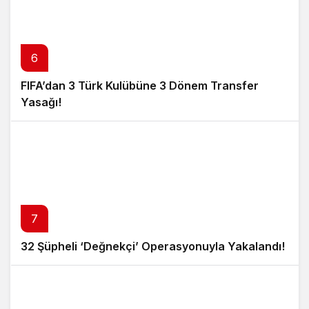
6
FIFA’dan 3 Türk Kulübüne 3 Dönem Transfer
Yasağı!
7
32 Şüpheli ‘Değnekçi’ Operasyonuyla Yakalandı!