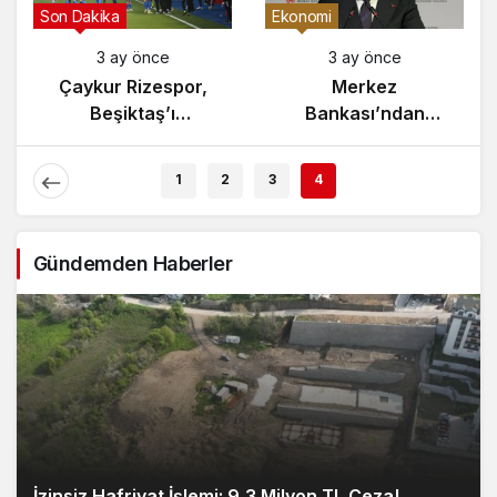
Gündem
Son Dakika
3 ay önce
3 ay önce
Yunanistan’da
Çaykur Rizespor,
Zeybek Tartışması
Beşiktaş’ı
Alevlendi!
Ağırlıyor!
1
2
3
4
Gündemden Haberler
İzinsiz Hafriyat İşlemi: 9,3 Milyon TL Ceza!