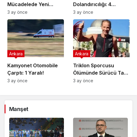
Mücadelede Yeni
Dolandırıcılığı: 4
Adımlar Atılıyor!
Gözaltı!
3 ay önce
3 ay önce
Ankara
Ankara
Kamyonet Otomobile
Triklon Sporcusu
Çarptı: 1 Yaralı!
Ölümünde Sürücü Tam
Kusurlu!
3 ay önce
3 ay önce
Manşet