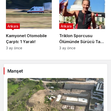
Ankara
Ankara
Kamyonet Otomobile
Triklon Sporcusu
Çarptı: 1 Yaralı!
Ölümünde Sürücü Tam
Kusurlu!
3 ay önce
3 ay önce
Manşet