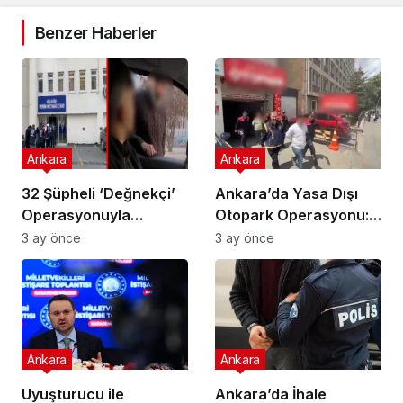
Benzer Haberler
Ankara
Ankara
32 Şüpheli ‘Değnekçi’
Ankara’da Yasa Dışı
Operasyonuyla
Otopark Operasyonu:
Yakalandı!
32 Gözaltı
3 ay önce
3 ay önce
Ankara
Ankara
Uyuşturucu ile
Ankara’da İhale