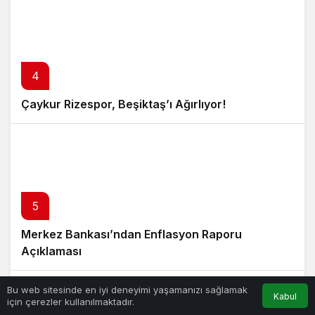
4
Çaykur Rizespor, Beşiktaş’ı Ağırlıyor!
5
Merkez Bankası’ndan Enflasyon Raporu
Açıklaması
Bu web sitesinde en iyi deneyimi yaşamanızı sağlamak
Kabul
için çerezler kullanılmaktadır.