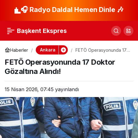
Başkentte Ramazan
🎧 Radyo Daldal Hemen Dinle 🎶
Paylaş
davulcuları mesaiye
Başkent Ekspres
başladı
Ankara
Haberler
FETÖ Operasyonunda 17
Doktor Gözaltına Alındı!
FETÖ Operasyonunda 17 Doktor
Gözaltına Alındı!
15 Nisan 2026, 07:45
yayınlandı