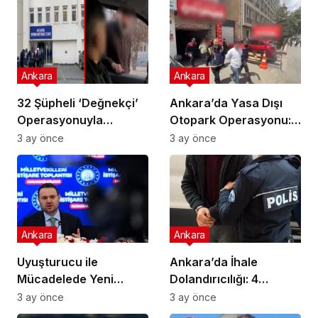
Ankara
Ankara
32 Şüpheli ‘Değnekçi’
Ankara’da Yasa Dışı
Operasyonuyla
Otopark Operasyonu:
Yakalandı!
32 Gözaltı
3 ay önce
3 ay önce
Ankara
Ankara
Uyuşturucu ile
Ankara’da İhale
Mücadelede Yeni
Dolandırıcılığı: 4
Adımlar Atılıyor!
Gözaltı!
3 ay önce
3 ay önce