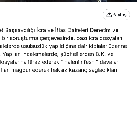
Paylaş
 Başsavcılığı İcra ve İflas Daireleri Denetim ve
bir soruşturma çerçevesinde, bazı icra dosyaları
elerde usulsüzlük yapıldığına dair iddialar üzerine
ı. Yapılan incelemelerde, şüphelilerden B.K. ve
 dosyalarına itiraz ederek “ihalenin feshi” davaları
rafları mağdur ederek haksız kazanç sağladıkları