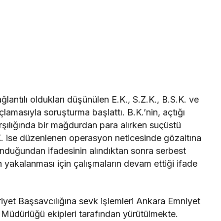
ğlantılı oldukları düşünülen E.K., S.Z.K., B.S.K. ve
uçlamasıyla soruşturma başlattı. B.K.’nin, açtığı
şılığında bir mağdurdan para alırken suçüstü
S.K. ise düzenlenen operasyon neticesinde gözaltına
bulunduğundan ifadesinin alındıktan sonra serbest
’nin yakalanması için çalışmaların devam ettiği ifade
iyet Başsavcılığına sevk işlemleri Ankara Emniyet
üdürlüğü ekipleri tarafından yürütülmekte.