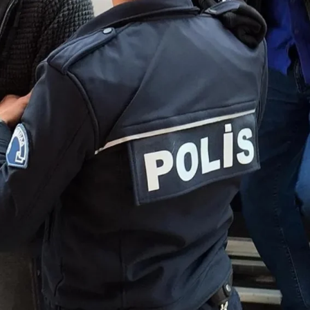
Son Dakika
nce
3 ay önce
bek Tartışması
Çaykur Rizespor, Beşiktaş’ı
di!
Ağırlıyor!