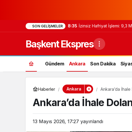
8:35
İzinsiz Hafriyat İşlemi: 9,3
SON GELIŞMELER
Başkent Ekspres
Gündem
Ankara
Son Dakika
Siya
Ankara
Haberler
Ankara’da İhale D
Ankara’da İhale Doland
13 Mayıs 2026, 17:27
yayınlandı