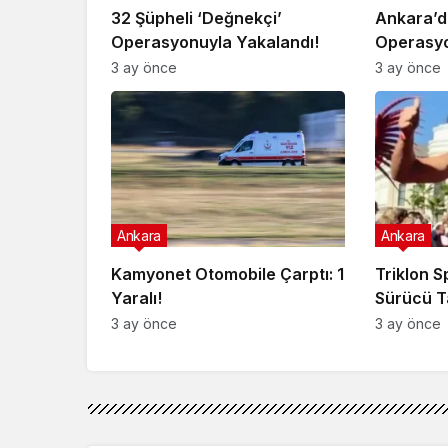
32 Şüpheli ‘Değnekçi’
Ankara’d
Operasyonuyla Yakalandı!
Operasyo
3 ay önce
3 ay önce
Ankara
Ankara
Kamyonet Otomobile Çarptı: 1
Triklon 
Yaralı!
Sürücü T
3 ay önce
3 ay önce