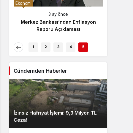
Gece Modu
Ekonomi
Gece modunu seçin.
3 ay önce
Merkez Bankası’ndan Enflasyon
Sistem Modu
Raporu Açıklaması
Sistem modunu seçin.
1
2
3
4
5
Gündemden Haberler
İzinsiz Hafriyat İşlemi: 9,3 Milyon TL
Ceza!