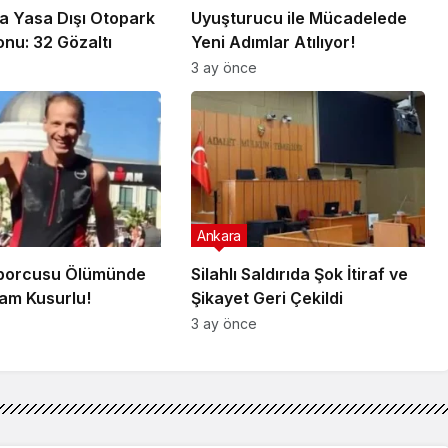
a Yasa Dışı Otopark
Uyuşturucu ile Mücadelede
nu: 32 Gözaltı
Yeni Adımlar Atılıyor!
3 ay önce
Ankara
Sporcusu Ölümünde
Silahlı Saldırıda Şok İtiraf ve
am Kusurlu!
Şikayet Geri Çekildi
3 ay önce