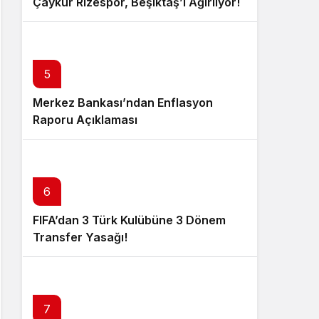
Çaykur Rizespor, Beşiktaş’ı Ağırlıyor!
5
Merkez Bankası’ndan Enflasyon
Raporu Açıklaması
6
FIFA’dan 3 Türk Kulübüne 3 Dönem
Transfer Yasağı!
7