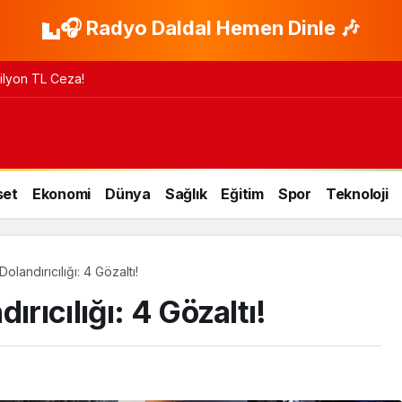
🎧 Radyo Daldal Hemen Dinle 🎶
 Milyon TL Ceza!
set
Ekonomi
Dünya
Sağlık
Eğitim
Spor
Teknoloji
olandırıcılığı: 4 Gözaltı!
ırıcılığı: 4 Gözaltı!