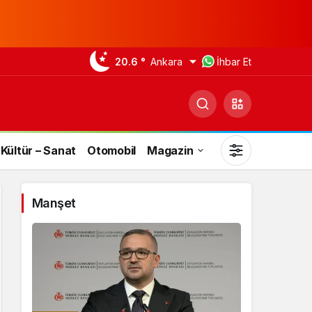
20.6 °
Ankara
İhbar Et
Kültür – Sanat
Otomobil
Magazin
Manşet
Gündüz Modu
Gündüz modunu seçin.