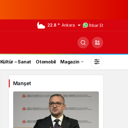
22.8 °
Ankara
İhbar Et
Kültür – Sanat
Otomobil
Magazin
Manşet
Gündüz Modu
Gündüz modunu seçin.