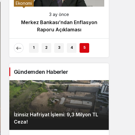
Gece Modu
Ekonomi
Gece modunu seçin.
3 ay önce
Merkez Bankası’ndan Enflasyon
Sistem Modu
Raporu Açıklaması
Sistem modunu seçin.
1
2
3
4
5
Gündemden Haberler
İzinsiz Hafriyat İşlemi: 9,3 Milyon TL
Ceza!