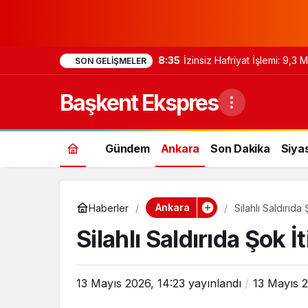
8:35
İzinsiz Hafriyat İşlemi: 9,3
SON GELIŞMELER
Başkent Ekspres
Gündem
Ankara
Son Dakika
Siya
Ankara
Haberler
Silahlı Saldırıda
Silahlı Saldırıda Şok İ
13 Mayıs 2026, 14:23
yayınlandı
13 Mayıs 2