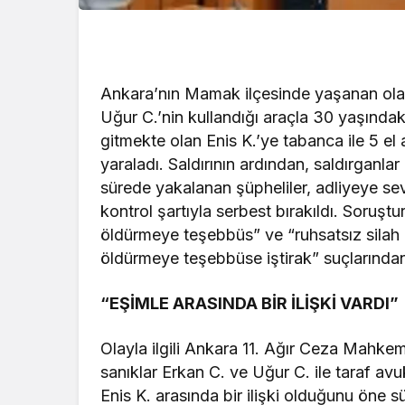
Ankara’nın Mamak ilçesinde yaşanan olay
Uğur C.’nin kullandığı araçla 30 yaşındak
gitmekte olan Enis K.’ye tabanca ile 5 el
yaraladı. Saldırının ardından, saldırganlar
sürede yakalanan şüpheliler, adliyeye sevk
kontrol şartıyla serbest bırakıldı. Soru
öldürmeye teşebbüs” ve “ruhsatsız silah
öldürmeye teşebbüse iştirak” suçlarından
“EŞİMLE ARASINDA BİR İLİŞKİ VARDI”
Olayla ilgili Ankara 11. Ağır Ceza Mahk
sanıklar Erkan C. ve Uğur C. ile taraf avu
Enis K. arasında bir ilişki olduğunu öne s