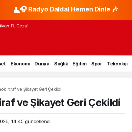
🎧 Radyo Daldal Hemen Dinle 🎶
 Milyon TL Ceza!
set
Ekonomi
Dünya
Sağlık
Eğitim
Spor
Teknoloji
 Şok İtiraf ve Şikayet Geri Çekildi
tiraf ve Şikayet Geri Çekildi
026, 14:45
güncellendi