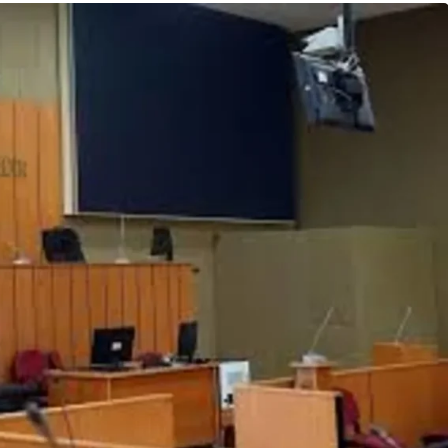
Son Dakika
nce
3 ay önce
bek Tartışması
Çaykur Rizespor, Beşiktaş’ı
di!
Ağırlıyor!