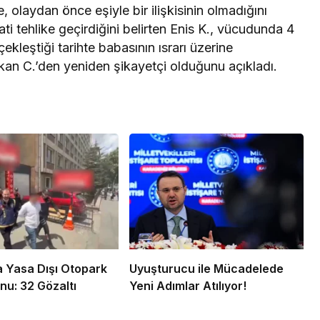
e, olaydan önce eşiyle bir ilişkisinin olmadığını
i tehlike geçirdiğini belirten Enis K., vücudunda 4
kleştiği tarihte babasının ısrarı üzerine
rkan C.’den yeniden şikayetçi olduğunu açıkladı.
 Yasa Dışı Otopark
Uyuşturucu ile Mücadelede
u: 32 Gözaltı
Yeni Adımlar Atılıyor!