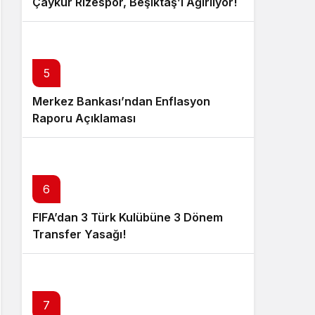
Çaykur Rizespor, Beşiktaş’ı Ağırlıyor!
5
Merkez Bankası’ndan Enflasyon
Raporu Açıklaması
6
FIFA’dan 3 Türk Kulübüne 3 Dönem
Transfer Yasağı!
7