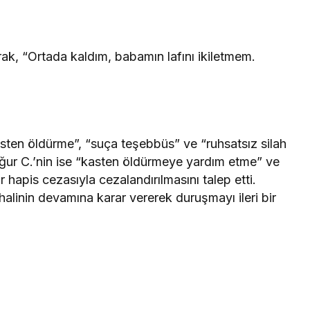
rak, “Ortada kaldım, babamın lafını ikiletmem.
asten öldürme”, “suça teşebbüs” ve “ruhsatsız silah
ğur C.’nin ise “kasten öldürmeye yardım etme” ve
 hapis cezasıyla cezalandırılmasını talep etti.
alinin devamına karar vererek duruşmayı ileri bir