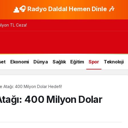
🎧 Radyo Daldal Hemen Dinle 🎶
 Milyon TL Ceza!
set
Ekonomi
Dünya
Sağlık
Eğitim
Spor
Teknoloji
je Atağı: 400 Milyon Dolar Hedefi!
Atağı: 400 Milyon Dolar