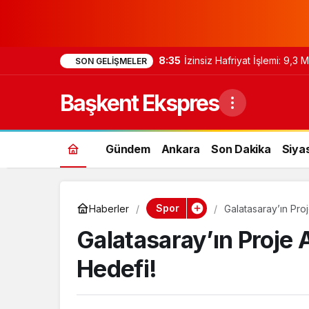
8:35
İzinsiz Hafriyat İşlemi: 9,3
SON GELIŞMELER
Başkent Ekspres
Gündem
Ankara
Son Dakika
Siya
Spor
Haberler
Galatasaray’ın Pro
Galatasaray’ın Proje 
Hedefi!