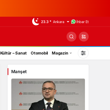
23.3 °
Ankara
İhbar Et
Kültür – Sanat
Otomobil
Magazin
Manşet
Gündüz Modu
Gündüz modunu seçin.