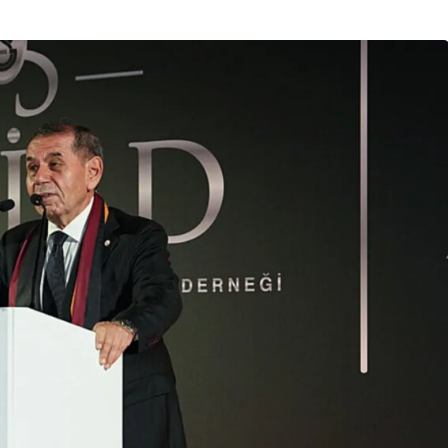
Son Dakika
nce
3 ay önce
bek Tartışması
Çaykur Rizespor, Beşiktaş’ı
di!
Ağırlıyor!