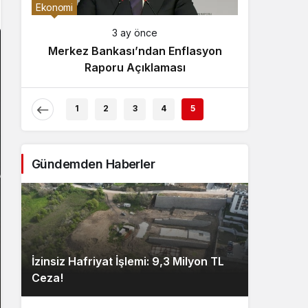
Gece Modu
Ekonomi
Gece modunu seçin.
3 ay önce
Merkez Bankası’ndan Enflasyon
Sistem Modu
Raporu Açıklaması
Sistem modunu seçin.
1
2
3
4
5
Gündemden Haberler
İzinsiz Hafriyat İşlemi: 9,3 Milyon TL
Ceza!