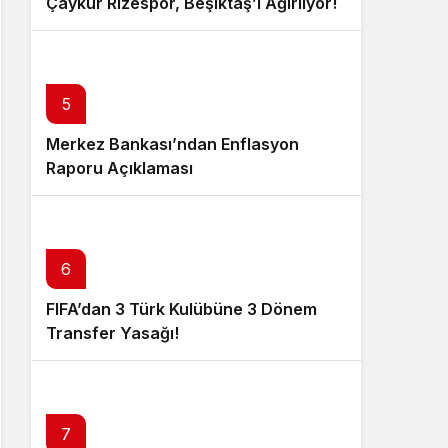
Çaykur Rizespor, Beşiktaş’ı Ağırlıyor!
5
Merkez Bankası’ndan Enflasyon
Raporu Açıklaması
6
FIFA’dan 3 Türk Kulübüne 3 Dönem
Transfer Yasağı!
7