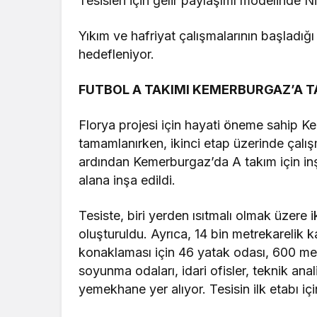
Tesisleri için gelir paylaşımı modelinde 
Yıkım ve hafriyat çalışmalarının başladığ
hedefleniyor.
FUTBOL A TAKIMI KEMERBURGAZ’A T
Florya projesi için hayati öneme sahip K
tamamlanırken, ikinci etap üzerinde çalı
ardından Kemerburgaz’da A takım için inşa
alana inşa edildi.
Tesiste, biri yerden ısıtmalı olmak üzere
oluşturuldu. Ayrıca, 14 bin metrekarelik
konaklaması için 46 yatak odası, 600 met
soyunma odaları, idari ofisler, teknik anal
yemekhane yer alıyor. Tesisin ilk etabı iç