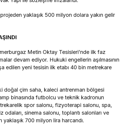
Nivak Yapı ile sözleşme imzalandı.
ı projeden yaklaşık 500 milyon dolara yakın gelir
AŞINDI
emerburgaz Metin Oktay Tesisleri’nde ilk faz
şmalar devam ediyor. Hukuki engellerin aşılmasının
 edilen yeni tesisin ilk etabı 40 bin metrekare
 iki doğal çim saha, kaleci antrenman bölgesi
 kamp binasında futbolcu ve teknik kadronun
rekarelik spor salonu, fizyoterapi salonu, spa,
iz odaları, sinema salonu, toplantı salonları ve
in yaklaşık 700 milyon lira harcandı.