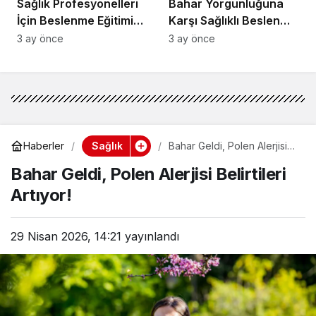
Sağlık Profesyonelleri
Bahar Yorgunluğuna
İçin Beslenme Eğitimi
Karşı Sağlıklı Beslenme
Başladı
İpuçları
3 ay önce
3 ay önce
Sağlık
Haberler
Bahar Geldi, Polen Alerjisi
Belirtileri Artıyor!
Bahar Geldi, Polen Alerjisi Belirtileri
Artıyor!
29 Nisan 2026, 14:21
yayınlandı