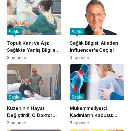
Sağlık
Sağlık
Topuk Kanı ve Aşı:
Sağlık Bilgisi: Aileden
Sağlıkta Yanlış Bilgilere
Influencer’a Geçiş!
Dikkat!
3 ay önce
3 ay önce
Sağlık
Sağlık
Kuzeninin Hayatı
Mükemmeliyetçi
Değiştirdi, O Doktor
Kadınların Kabusu:
Oldu!
Fibromiyalji!
3 ay önce
3 ay önce