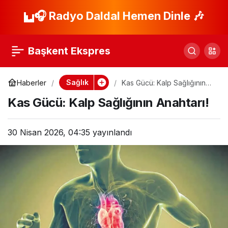
Omurga Sağlığınızı
🎧 Radyo Daldal Hemen Dinle 🎶
Paylaş
Korumak İçin 7 Altın
Başkent Ekspres
Kural!
Sağlık
Haberler
Kas Gücü: Kalp Sağlığının
Anahtarı!
Kas Gücü: Kalp Sağlığının Anahtarı!
30 Nisan 2026, 04:35
yayınlandı