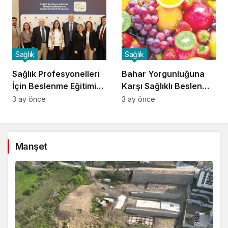
Sağlık
Sağlık
Sağlık Profesyonelleri
Bahar Yorgunluğuna
İçin Beslenme Eğitimi
Karşı Sağlıklı Beslenme
Başladı
İpuçları
3 ay önce
3 ay önce
Manşet