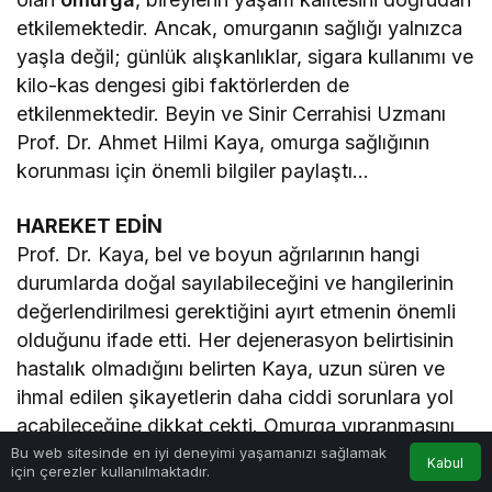
etkilemektedir. Ancak, omurganın sağlığı yalnızca
yaşla değil; günlük alışkanlıklar, sigara kullanımı ve
kilo-kas dengesi gibi faktörlerden de
etkilenmektedir. Beyin ve Sinir Cerrahisi Uzmanı
Prof. Dr. Ahmet Hilmi Kaya, omurga sağlığının
korunması için önemli bilgiler paylaştı…
HAREKET EDİN
Prof. Dr. Kaya, bel ve boyun ağrılarının hangi
durumlarda doğal sayılabileceğini ve hangilerinin
değerlendirilmesi gerektiğini ayırt etmenin önemli
olduğunu ifade etti. Her dejenerasyon belirtisinin
hastalık olmadığını belirten Kaya, uzun süren ve
ihmal edilen şikayetlerin daha ciddi sorunlara yol
açabileceğine dikkat çekti. Omurga yıpranmasını
önlemek için erken tanı ve günlük yükün doğru
Bu web sitesinde en iyi deneyimi yaşamanızı sağlamak
Kabul
için çerezler kullanılmaktadır.
yönetilmesinin önemine vurgu yapan Prof. Dr.