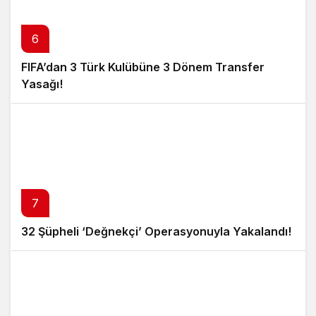
6
FIFA’dan 3 Türk Kulübüne 3 Dönem Transfer
Yasağı!
7
32 Şüpheli ‘Değnekçi’ Operasyonuyla Yakalandı!