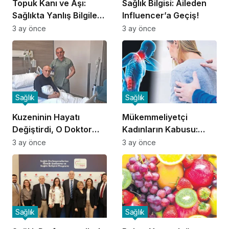
Topuk Kanı ve Aşı:
Sağlık Bilgisi: Aileden
Sağlıkta Yanlış Bilgilere
Influencer’a Geçiş!
Dikkat!
3 ay önce
3 ay önce
Sağlık
Sağlık
Kuzeninin Hayatı
Mükemmeliyetçi
Değiştirdi, O Doktor
Kadınların Kabusu:
Oldu!
Fibromiyalji!
3 ay önce
3 ay önce
Sağlık
Sağlık