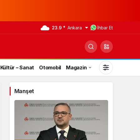
23.9 °
Ankara
İhbar Et
Kültür – Sanat
Otomobil
Magazin
Manşet
Gündüz Modu
Gündüz modunu seçin.