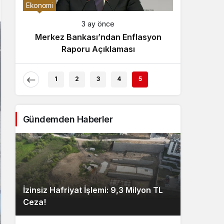
Gece Modu
Ekonomi
Gece modunu seçin.
3 ay önce
Merkez Bankası’ndan Enflasyon
Sistem Modu
Raporu Açıklaması
Sistem modunu seçin.
1
2
3
4
5
Gündemden Haberler
İzinsiz Hafriyat İşlemi: 9,3 Milyon TL
Ceza!