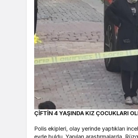
ÇİFTİN 4 YAŞINDA KIZ ÇOCUKLARI O
Polis ekipleri, olay yerinde yaptıkları inc
evde buldu. Yapılan araştırmalarda, Rüzga