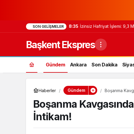
8:35
İzinsiz Hafriyat İşlemi: 9,3
SON GELIŞMELER
Başkent Ekspres
Gündem
Ankara
Son Dakika
Siya
Gündem
Haberler
Boşanma Kavgas
Boşanma Kavgasında 
İntikam!