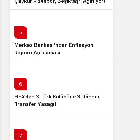
Çaykur Rizespor, Beşiktaş’ı Ağırlıyor!
5
Merkez Bankası’ndan Enflasyon
Raporu Açıklaması
6
FIFA’dan 3 Türk Kulübüne 3 Dönem
Transfer Yasağı!
7