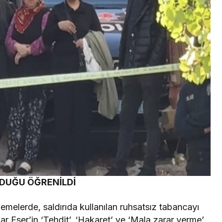
LDUĞU ÖĞRENİLDİ
elemelerde, saldırıda kullanılan ruhsatsız tabancayı
r Eser’in ‘Tehdit’, ‘Hakaret’ ve ‘Mala zarar verme’