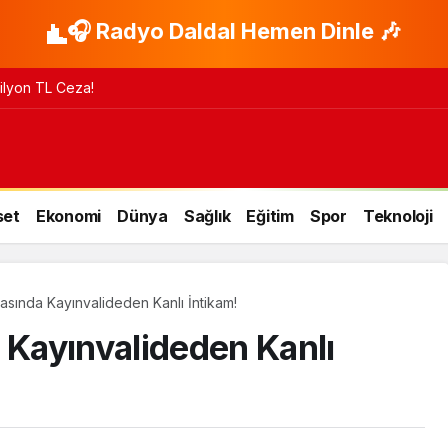
🎧 Radyo Daldal Hemen Dinle 🎶
 Milyon TL Ceza!
set
Ekonomi
Dünya
Sağlık
Eğitim
Spor
Teknoloji
ında Kayınvalideden Kanlı İntikam!
Kayınvalideden Kanlı