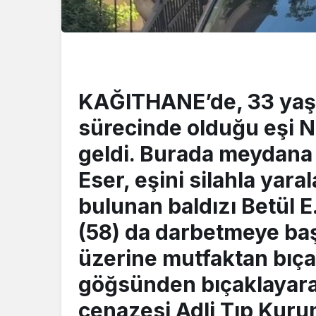
KAĞITHANE’de, 33 yaş
sürecinde olduğu eşi Nu
geldi. Burada meydana
Eser, eşini silahla yara
bulunan baldızı Betül E.
(58) da darbetmeye ba
üzerine mutfaktan bıçak
göğsünden bıçaklayara
cenazesi Adli Tıp Kuru