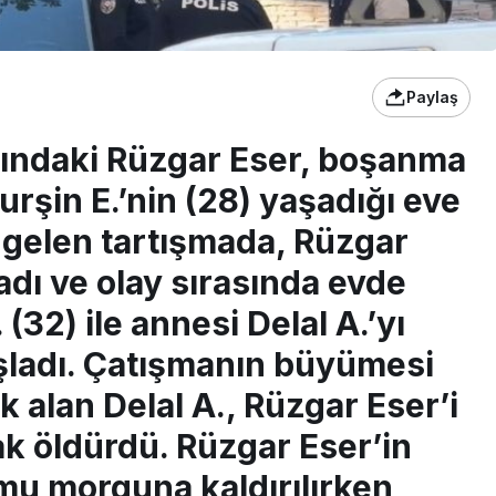
Paylaş
ındaki Rüzgar Eser, boşanma
rşin E.’nin (28) yaşadığı eve
 gelen tartışmada, Rüzgar
ladı ve olay sırasında evde
 (32) ile annesi Delal A.’yı
şladı. Çatışmanın büyümesi
 alan Delal A., Rüzgar Eser’i
k öldürdü. Rüzgar Eser’in
mu morguna kaldırılırken,