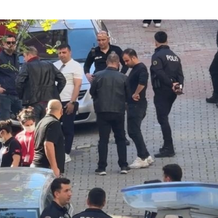
Son Dakika
nce
3 ay önce
bek Tartışması
Çaykur Rizespor, Beşiktaş’ı
di!
Ağırlıyor!