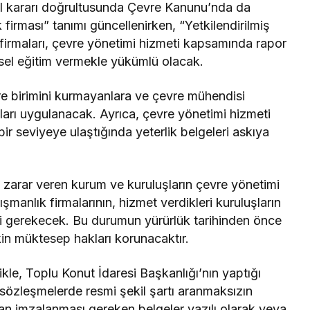
l kararı doğrultusunda Çevre Kanunu’nda da
 firması” tanımı güncellenirken, “Yetkilendirilmiş
 firmaları, çevre yönetimi hizmeti kapsamında rapor
esel eğitim vermekle yükümlü olacak.
re birimini kurmayanlara ve çevre mühendisi
ları uygulanacak. Ayrıca, çevre yönetimi hizmeti
bir seviyeye ulaştığında yeterlik belgeleri askıya
e zarar veren kurum ve kuruluşların çevre yönetimi
manlık firmalarının, hizmet verdikleri kuruluşların
mesi gerekecek. Bu durumun yürürlük tarihinden önce
şkin müktesep hakları korunacaktır.
le, Toplu Konut İdaresi Başkanlığı’nın yaptığı
sözleşmelerde resmi şekil şartı aranmaksızın
dan imzalanması gereken belgeler yazılı olarak veya