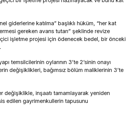
 geçici bir işletme projesi hazırlayacak ve bunu kat
l giderlerine katılma” başlıklı hüküm, “her kat
vermesi gereken avans tutarı” şeklinde revize
çici işletme projesi için ödenecek bedel, bir önceki
.
apı temsilcilerinin oylarının 3’te 2’sinin onayı
rin değişiklikleri, bağımsız bölüm maliklerinin 3’te
er değişiklikle, inşaatı tamamlayarak yeniden
sis edilen gayrimenkullerin tapusunu