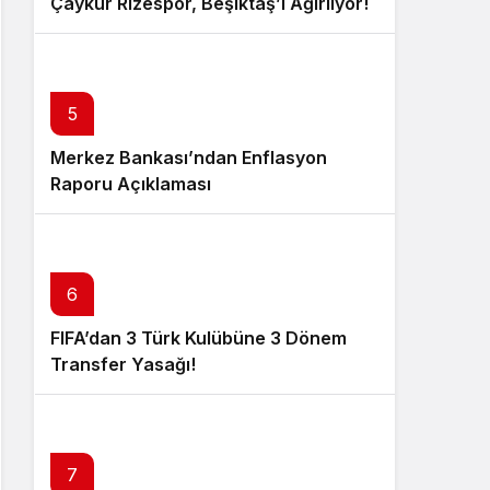
Çaykur Rizespor, Beşiktaş’ı Ağırlıyor!
5
Merkez Bankası’ndan Enflasyon
Raporu Açıklaması
6
FIFA’dan 3 Türk Kulübüne 3 Dönem
Transfer Yasağı!
7