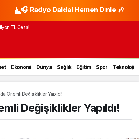
🎧 Radyo Daldal Hemen Dinle 🎶
 Milyon TL Ceza!
set
Ekonomi
Dünya
Sağlık
Eğitim
Spor
Teknoloji
a Önemli Değişiklikler Yapıldı!
li Değişiklikler Yapıldı!