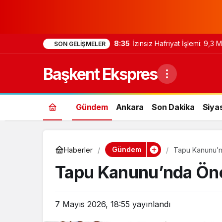
8:35
İzinsiz Hafriyat İşlemi: 9,3
SON GELIŞMELER
Başkent Ekspres
Gündem
Ankara
Son Dakika
Siya
Gündem
Haberler
Tapu Kanunu’nd
Tapu Kanunu’nda Önem
7 Mayıs 2026, 18:55
yayınlandı