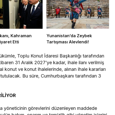
Bakanı, Kahraman
Yunanistan’da Zeybek
iyaret Etti
Tartışması Alevlendi!
kümle, Toplu Konut İdaresi Başkanlığı tarafından
baren 31 Aralık 2027’ye kadar, ihale ilanı verilmiş
 konut ve konut ihalelerinde, alınan ihale kararları
tutulacak. Bu süre, Cumhurbaşkanı tarafından 3
İLİYOR
da yöneticinin görevlerini düzenleyen maddede
kulün bakım, onarım ve temizlik gibi yönetim işlerini,