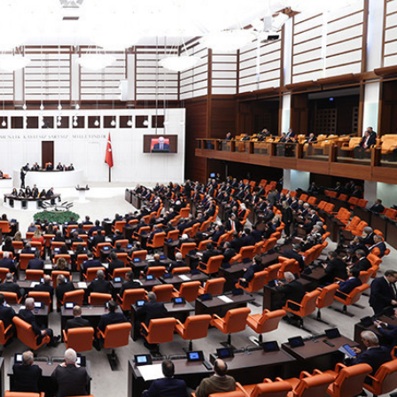
Son Dakika
nce
3 ay önce
bek Tartışması
Çaykur Rizespor, Beşiktaş’ı
di!
Ağırlıyor!