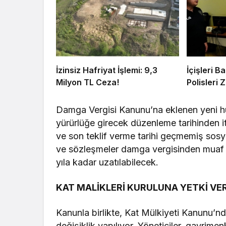
İzinsiz Hafriyat İşlemi: 9,3
İçişleri 
Milyon TL Ceza!
Polisleri Z
Damga Vergisi Kanunu’na eklenen yeni hü
yürürlüğe girecek düzenleme tarihinden iti
ve son teklif verme tarihi geçmemiş sosyal
ve sözleşmeler damga vergisinden muaf 
yıla kadar uzatılabilecek.
KAT MALİKLERİ KURULUNA YETKİ VER
Kanunla birlikte, Kat Mülkiyeti Kanunu’n
değişiklik yapılıyor. Yöneticiler, gayrimen