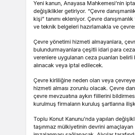
Yeni kanun, Anayasa Mahkemesi’nin ipta
değişiklikler getiriyor. “Çevre danışmanlık
kişi” tanımı ekleniyor. Çevre danışmanlık
ve teknik belgeleri hazırlamakla ve çevr
Çevre yönetimi hizmeti almayanlara, çev
bulundurmayanlara çeşitli idari para ceza
verenlere uygulanan ceza puanları belirli 
alınacak veya iptal edilecek.
Çevre kirliliğine neden olan veya çevrey
hizmeti alması zorunlu olacak. Çevre danış
çevre mevzuatına aykırı fiillerini bildir
kurulmuş firmaların kuruluş şartlarına ili
Toplu Konut Kanunu’nda yapılan değişiklik
taşınmaz mülkiyetinin devrini amaçlayan 
imzalanması sağlanacak. Alıcılar tarafın