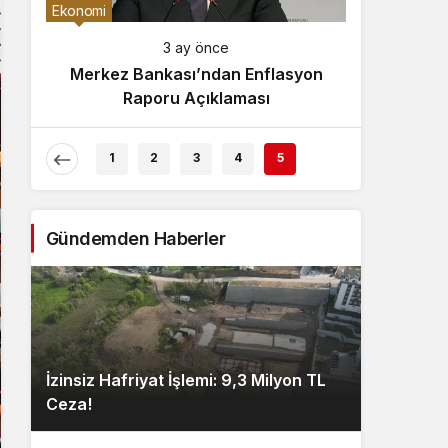
Gece Modu
Ekonomi
Gece modunu seçin.
3 ay önce
Merkez Bankası’ndan Enflasyon
Sistem Modu
Raporu Açıklaması
Sistem modunu seçin.
1
2
3
4
5
Gündemden Haberler
İzinsiz Hafriyat İşlemi: 9,3 Milyon TL
Ceza!