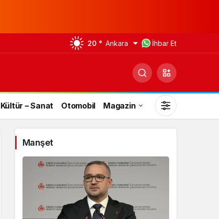
20 °
Ankara
İhbar Et
Kültür – Sanat
Otomobil
Magazin
Manşet
Gündüz Modu
Gündüz modunu seçin.