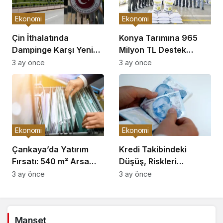
Ekonomi
Ekonomi
Çin İthalatında
Konya Tarımına 965
Dampinge Karşı Yeni
Milyon TL Destek
Önlemler!
Açıklaması
3 ay önce
3 ay önce
Ekonomi
Ekonomi
Çankaya’da Yatırım
Kredi Takibindeki
Fırsatı: 540 m² Arsa
Düşüş, Riskleri
Satışı
Artırıyor!
3 ay önce
3 ay önce
Manşet