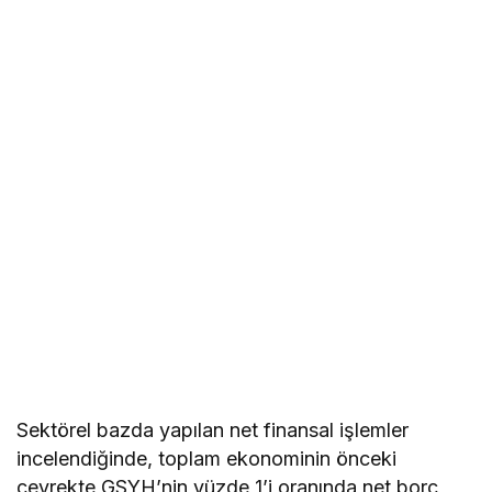
Sektörel bazda yapılan net finansal işlemler
incelendiğinde, toplam ekonominin önceki
çeyrekte GSYH’nin yüzde 1’i oranında net borç