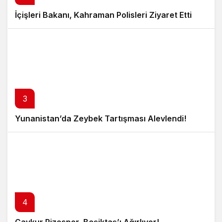
İçişleri Bakanı, Kahraman Polisleri Ziyaret Etti
3
Yunanistan’da Zeybek Tartışması Alevlendi!
4
Çaykur Rizespor, Beşiktaş’ı Ağırlıyor!