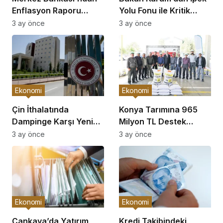
Enflasyon Raporu
Yolu Fonu ile Kritik
Açıklaması
Görüşme
3 ay önce
3 ay önce
Ekonomi
Ekonomi
Çin İthalatında
Konya Tarımına 965
Dampinge Karşı Yeni
Milyon TL Destek
Önlemler!
Açıklaması
3 ay önce
3 ay önce
Ekonomi
Ekonomi
Çankaya’da Yatırım
Kredi Takibindeki