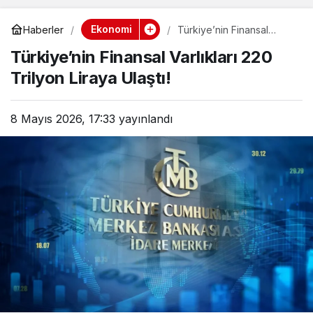
Ekonomi
Haberler
Türkiye’nin Finansal
Varlıkları 220 Trilyon
Türkiye’nin Finansal Varlıkları 220
Liraya Ulaştı!
Trilyon Liraya Ulaştı!
8 Mayıs 2026, 17:33
yayınlandı