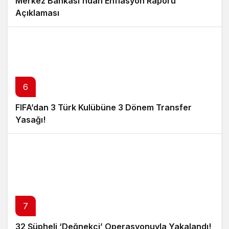
Merkez Bankası’ndan Enflasyon Raporu
Açıklaması
6
FIFA’dan 3 Türk Kulübüne 3 Dönem Transfer
Yasağı!
7
32 Şüpheli ‘Değnekçi’ Operasyonuyla Yakalandı!