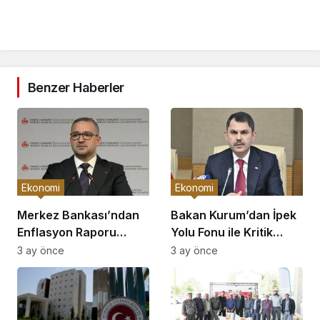
Benzer Haberler
Ekonomi
Ekonomi
Merkez Bankası’ndan
Bakan Kurum’dan İpek
Enflasyon Raporu
Yolu Fonu ile Kritik
Açıklaması
Görüşme
3 ay önce
3 ay önce