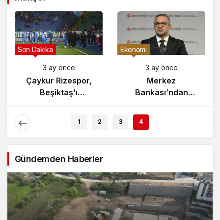
Son Dakika
Ekonomi
3 ay önce
3 ay önce
Çaykur Rizespor,
Merkez
Beşiktaş’ı
Bankası’ndan
Ağırlıyor!
Enflasyon Raporu
Açıklaması
1
2
3
4
Gündemden Haberler