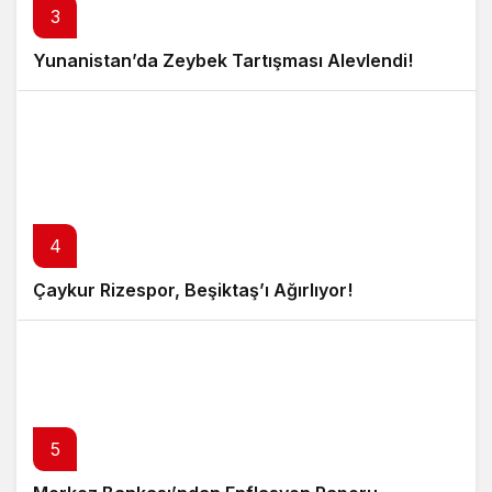
3
Yunanistan’da Zeybek Tartışması Alevlendi!
4
Çaykur Rizespor, Beşiktaş’ı Ağırlıyor!
5