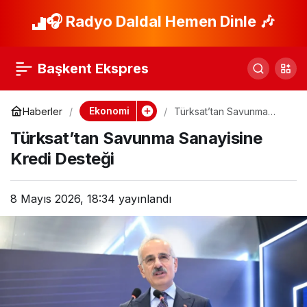
Türkiye’nin Finansal
🎧 Radyo Daldal Hemen Dinle 🎶
Paylaş
Varlıkları 220 Trilyon
Başkent Ekspres
Liraya Ulaştı!
Ekonomi
Haberler
Türksat’tan Savunma
Sanayisine Kredi Desteği
Türksat’tan Savunma Sanayisine
Kredi Desteği
8 Mayıs 2026, 18:34
yayınlandı