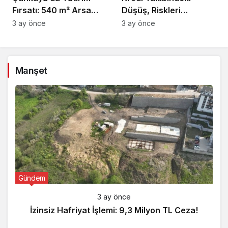
Fırsatı: 540 m² Arsa
Düşüş, Riskleri
Satışı
Artırıyor!
3 ay önce
3 ay önce
Manşet
Gündem
3 ay önce
İzinsiz Hafriyat İşlemi: 9,3 Milyon TL Ceza!