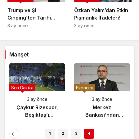
Trump ve Şi
Özkan Yalım’dan Etkin
Cinping’ten Tarihi
Pişmanlık İfadeleri!
Ortaklık Mesajı
3 ay önce
3 ay önce
Manşet
Son Dakika
Ekonomi
3 ay önce
3 ay önce
Çaykur Rizespor,
Merkez
Beşiktaş’ı
Bankası’ndan
Ağırlıyor!
Enflasyon Raporu
Açıklaması
1
2
3
4