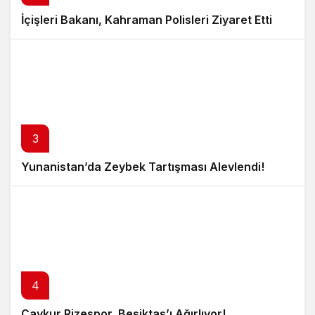
İçişleri Bakanı, Kahraman Polisleri Ziyaret Etti
3
Yunanistan’da Zeybek Tartışması Alevlendi!
4
Çaykur Rizespor, Beşiktaş’ı Ağırlıyor!