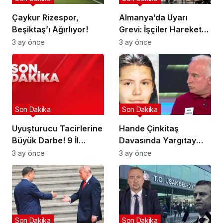
Çaykur Rizespor,
Almanya’da Uyarı
Beşiktaş’ı Ağırlıyor!
Grevi: İşçiler Harekete
Geçti!
3 ay önce
3 ay önce
Son Dakika
Son Dakika
Uyuşturucu Tacirlerine
Hande Çinkitaş
Büyük Darbe! 9 İl
Davasında Yargıtay
Hedefte!
Kararı!
3 ay önce
3 ay önce
Son Dakika
Son Dakika