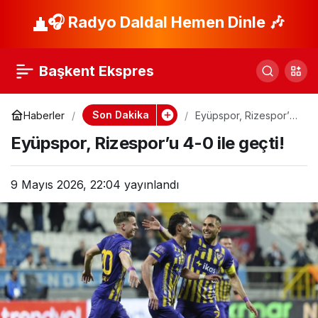
Okan Buruk’tan
🎧 Radyo Daldal Hemen Dinle 🎶
Paylaş
iddialı şampiyonluk
Başkent Ekspres
hedefi!
Son Dakika
Haberler
Eyüpspor, Rizespor’u
4-0 ile geçti!
Eyüpspor, Rizespor’u 4-0 ile geçti!
9 Mayıs 2026, 22:04
yayınlandı