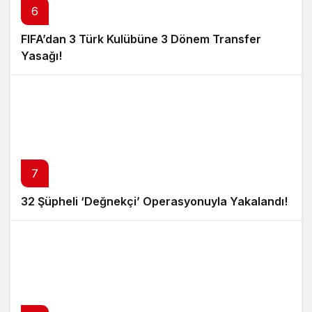
6
FIFA’dan 3 Türk Kulübüne 3 Dönem Transfer
Yasağı!
7
32 Şüpheli ‘Değnekçi’ Operasyonuyla Yakalandı!