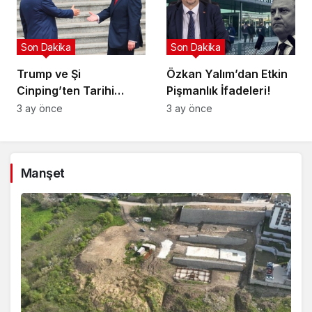
Son Dakika
Son Dakika
Trump ve Şi
Özkan Yalım’dan Etkin
Cinping’ten Tarihi
Pişmanlık İfadeleri!
Ortaklık Mesajı
3 ay önce
3 ay önce
Manşet