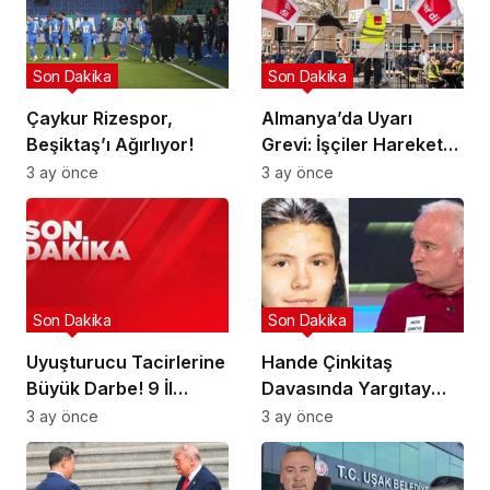
Son Dakika
Son Dakika
Çaykur Rizespor,
Almanya’da Uyarı
Beşiktaş’ı Ağırlıyor!
Grevi: İşçiler Harekete
Geçti!
3 ay önce
3 ay önce
Son Dakika
Son Dakika
Uyuşturucu Tacirlerine
Hande Çinkitaş
Büyük Darbe! 9 İl
Davasında Yargıtay
Hedefte!
Kararı!
3 ay önce
3 ay önce