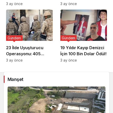
3 ay önce
3 ay önce
Gündem
Gündem
23 İlde Uyuşturucu
19 Yıldır Kayıp Denizci
Operasyonu: 405
İçin 100 Bin Dolar Ödül!
Gözaltı!
3 ay önce
3 ay önce
Manşet