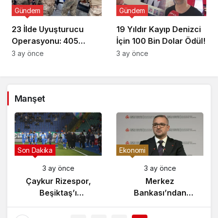
Gündem
Gündem
23 İlde Uyuşturucu
19 Yıldır Kayıp Denizci
Operasyonu: 405
İçin 100 Bin Dolar Ödül!
Gözaltı!
3 ay önce
3 ay önce
Manşet
Son Dakika
Ekonomi
nce
3 ay önce
3 ay önce
tan’da
Çaykur Rizespor,
Merkez
rtışması
Beşiktaş’ı
Bankası’nd
ndi!
Ağırlıyor!
Enflasyon Ra
Açıklamas