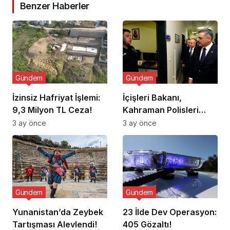
Benzer Haberler
Gündem
Gündem
İzinsiz Hafriyat İşlemi:
İçişleri Bakanı,
9,3 Milyon TL Ceza!
Kahraman Polisleri
Ziyaret Etti
3 ay önce
3 ay önce
Gündem
Gündem
Yunanistan’da Zeybek
23 İlde Dev Operasyon:
Tartışması Alevlendi!
405 Gözaltı!