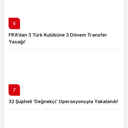
6
FIFA’dan 3 Türk Kulübüne 3 Dönem Transfer
Yasağı!
7
32 Şüpheli ‘Değnekçi’ Operasyonuyla Yakalandı!