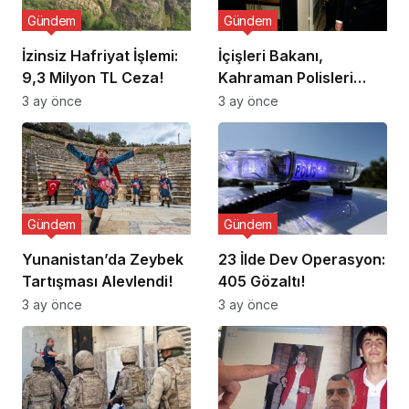
Gündem
Gündem
İzinsiz Hafriyat İşlemi:
İçişleri Bakanı,
9,3 Milyon TL Ceza!
Kahraman Polisleri
Ziyaret Etti
3 ay önce
3 ay önce
Gündem
Gündem
Yunanistan’da Zeybek
23 İlde Dev Operasyon:
Tartışması Alevlendi!
405 Gözaltı!
3 ay önce
3 ay önce