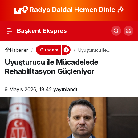
Hakan Fidan ve
🎧 Radyo Daldal Hemen Dinle 🎶
Paylaş
Barzani İstanbul’da
Başkent Ekspres
Buluştu!
Gündem
Haberler
Uyuşturucu ile
Mücadelede
Uyuşturucu ile Mücadelede
Rehabilitasyon
Güçleniyor
Rehabilitasyon Güçleniyor
9 Mayıs 2026, 18:42
yayınlandı