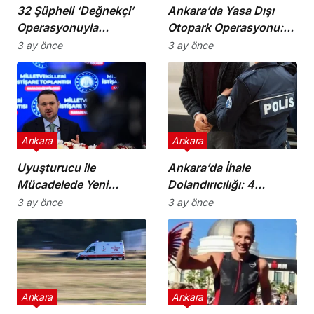
32 Şüpheli ‘Değnekçi’
Ankara’da Yasa Dışı
Operasyonuyla
Otopark Operasyonu:
Yakalandı!
32 Gözaltı
3 ay önce
3 ay önce
Ankara
Ankara
Uyuşturucu ile
Ankara’da İhale
Mücadelede Yeni
Dolandırıcılığı: 4
Adımlar Atılıyor!
Gözaltı!
3 ay önce
3 ay önce
Ankara
Ankara