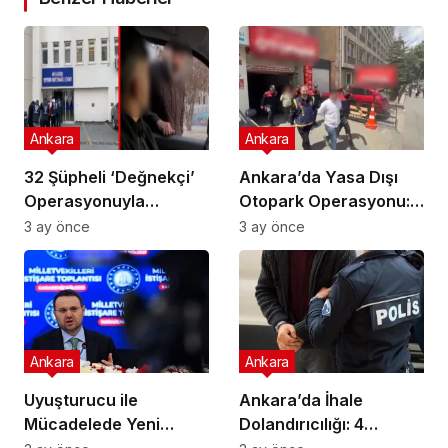
Ankara
Ankara
32 Şüpheli ‘Değnekçi’
Ankara’da Yasa Dışı
Operasyonuyla
Otopark Operasyonu:
Yakalandı!
32 Gözaltı
3 ay önce
3 ay önce
Ankara
Ankara
Uyuşturucu ile
Ankara’da İhale
Mücadelede Yeni
Dolandırıcılığı: 4