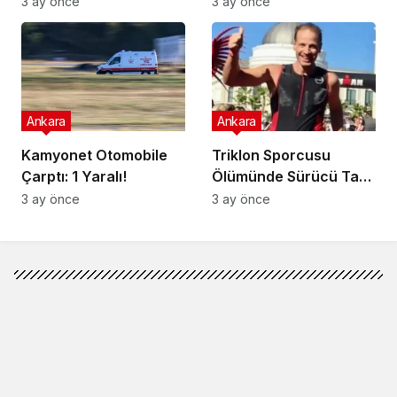
Adımlar Atılıyor!
Gözaltı!
3 ay önce
3 ay önce
Ankara
Ankara
Kamyonet Otomobile
Triklon Sporcusu
Çarptı: 1 Yaralı!
Ölümünde Sürücü Tam
Kusurlu!
3 ay önce
3 ay önce