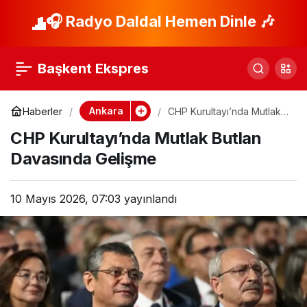
Uşak Belediyesi
🎧 Radyo Daldal Hemen Dinle 🎶
Paylaş
Skandalında Şok
Başkent Ekspres
İtiraflar!
Ankara
Haberler
CHP Kurultayı’nda Mutlak
Butlan Davasında Gelişme
CHP Kurultayı’nda Mutlak Butlan
Davasında Gelişme
10 Mayıs 2026, 07:03
yayınlandı