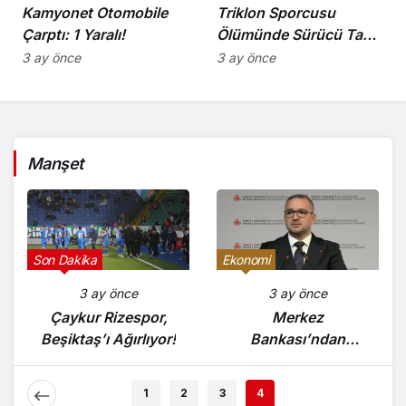
Kamyonet Otomobile
Triklon Sporcusu
Çarptı: 1 Yaralı!
Ölümünde Sürücü Tam
Kusurlu!
3 ay önce
3 ay önce
Manşet
Son Dakika
Ekonomi
3 ay önce
3 ay önce
Çaykur Rizespor,
Merkez
Beşiktaş’ı Ağırlıyor!
Bankası’ndan
Enflasyon Raporu
Açıklaması
1
2
3
4