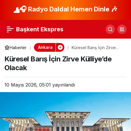
Kardeş Kavgasında
🎧 Radyo Daldal Hemen Dinle 🎶
Paylaş
Kan Aktı: 1 Ölü!
Başkent Ekspres
Ankara
Haberler
Küresel Barış İçin Zirve
Külliye’de Olacak
Küresel Barış İçin Zirve Külliye’de
Olacak
10 Mayıs 2026, 05:01
yayınlandı