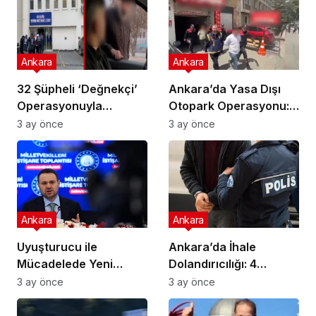
Ankara
Ankara
32 Şüpheli ‘Değnekçi’
Ankara’da Yasa Dışı
Operasyonuyla
Otopark Operasyonu:
Yakalandı!
32 Gözaltı
3 ay önce
3 ay önce
Ankara
Ankara
Uyuşturucu ile
Ankara’da İhale
Mücadelede Yeni
Dolandırıcılığı: 4
Adımlar Atılıyor!
Gözaltı!
3 ay önce
3 ay önce