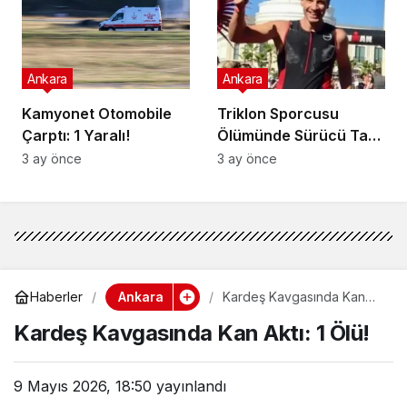
Ankara
Ankara
Kamyonet Otomobile
Triklon Sporcusu
Çarptı: 1 Yaralı!
Ölümünde Sürücü Tam
Kusurlu!
3 ay önce
3 ay önce
Ankara
Haberler
Kardeş Kavgasında Kan
Aktı: 1 Ölü!
Kardeş Kavgasında Kan Aktı: 1 Ölü!
9 Mayıs 2026, 18:50
yayınlandı