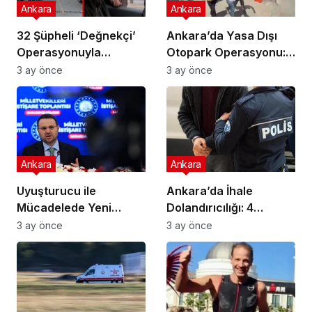
Ankara
Ankara
32 Şüpheli ‘Değnekçi’
Ankara’da Yasa Dışı
Operasyonuyla
Otopark Operasyonu:
Yakalandı!
32 Gözaltı
3 ay önce
3 ay önce
Ankara
Ankara
Uyuşturucu ile
Ankara’da İhale
Mücadelede Yeni
Dolandırıcılığı: 4
Adımlar Atılıyor!
Gözaltı!
3 ay önce
3 ay önce