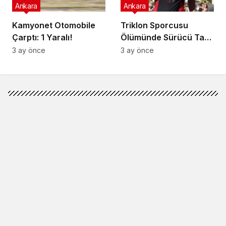
Ankara
Ankara
Kamyonet Otomobile
Triklon Sporcusu
Çarptı: 1 Yaralı!
Ölümünde Sürücü Tam
Kusurlu!
3 ay önce
3 ay önce