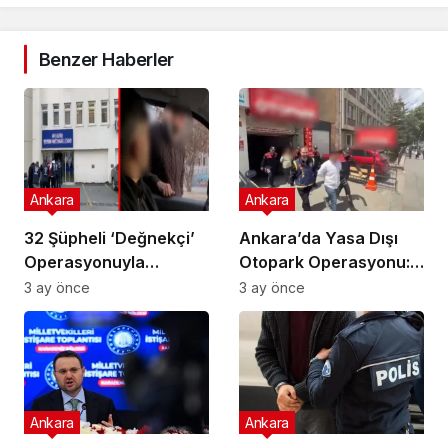
Benzer Haberler
Ankara
Ankara
32 Şüpheli ‘Değnekçi’
Ankara’da Yasa Dışı
Operasyonuyla
Otopark Operasyonu:
Yakalandı!
32 Gözaltı
3 ay önce
3 ay önce
Ankara
Ankara