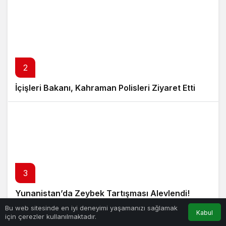
2
İçişleri Bakanı, Kahraman Polisleri Ziyaret Etti
3
Yunanistan’da Zeybek Tartışması Alevlendi!
Bu web sitesinde en iyi deneyimi yaşamanızı sağlamak
Kabul
için çerezler kullanılmaktadır.