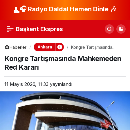
Pitbull Saldırısı: Sanık
🎧 Radyo Daldal Hemen Dinle 🎶
Paylaş
Tahliye Edildi!
Başkent Ekspres
Ankara
Haberler
Kongre Tartışmasında
Mahkemeden Red Kararı
Kongre Tartışmasında Mahkemeden
Red Kararı
11 Mayıs 2026, 11:33
yayınlandı