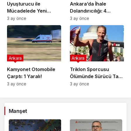
Uyuşturucu ile
Ankara’da İhale
Mücadelede Yeni
Dolandırıcılığı: 4
Adımlar Atılıyor!
Gözaltı!
3 ay önce
3 ay önce
Ankara
Ankara
Kamyonet Otomobile
Triklon Sporcusu
Çarptı: 1 Yaralı!
Ölümünde Sürücü Tam
Kusurlu!
3 ay önce
3 ay önce
Manşet