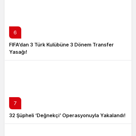
6
FIFA’dan 3 Türk Kulübüne 3 Dönem Transfer
Yasağı!
7
32 Şüpheli ‘Değnekçi’ Operasyonuyla Yakalandı!