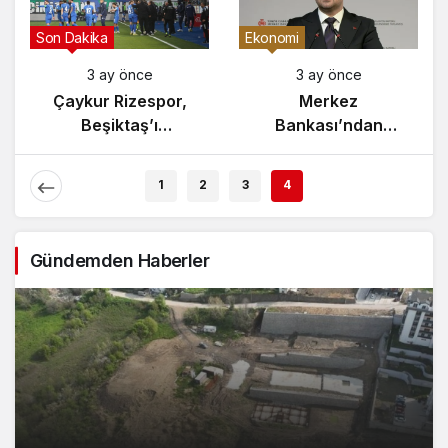
Gündem
Son Dakika
3 ay önce
3 ay önce
Yunanistan’da
Çaykur Rizespor,
Zeybek Tartışması
Beşiktaş’ı
Alevlendi!
Ağırlıyor!
1
2
3
4
Gündemden Haberler