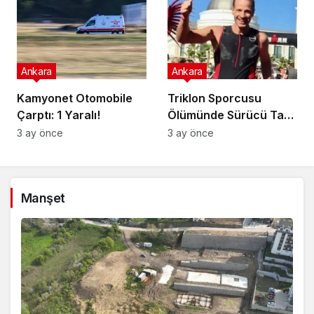
Ankara
Ankara
Kamyonet Otomobile
Triklon Sporcusu
Çarptı: 1 Yaralı!
Ölümünde Sürücü Tam
Kusurlu!
3 ay önce
3 ay önce
Manşet