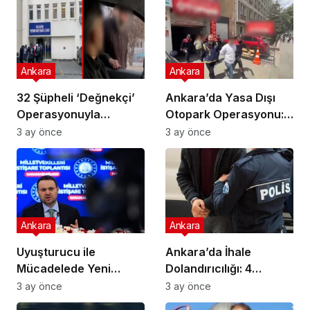
Ankara
Ankara
32 Şüpheli ‘Değnekçi’
Ankara’da Yasa Dışı
Operasyonuyla
Otopark Operasyonu:
Yakalandı!
32 Gözaltı
3 ay önce
3 ay önce
Ankara
Ankara
Uyuşturucu ile
Ankara’da İhale
Mücadelede Yeni
Dolandırıcılığı: 4
Adımlar Atılıyor!
Gözaltı!
3 ay önce
3 ay önce