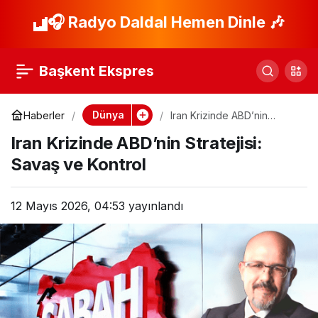
Nijerya’da Lassa
🎧 Radyo Daldal Hemen Dinle 🎶
Paylaş
Ateşi: 190 Ölü, Salgın
Başkent Ekspres
Devam Ediyor!
Dünya
Haberler
Iran Krizinde ABD’nin
Stratejisi: Savaş ve Kontrol
Iran Krizinde ABD’nin Stratejisi:
Savaş ve Kontrol
12 Mayıs 2026, 04:53
yayınlandı