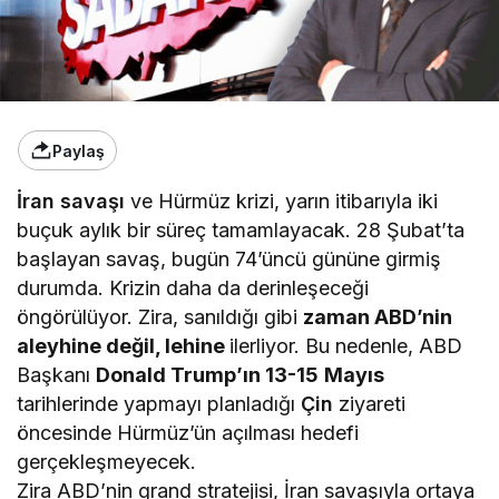
Paylaş
İran savaşı
ve Hürmüz krizi, yarın itibarıyla iki
buçuk aylık bir süreç tamamlayacak. 28 Şubat’ta
başlayan savaş, bugün 74’üncü gününe girmiş
durumda. Krizin daha da derinleşeceği
öngörülüyor. Zira, sanıldığı gibi
zaman ABD’nin
aleyhine
değil, lehine
ilerliyor. Bu nedenle, ABD
Başkanı
Donald Trump’ın 13-15
Mayıs
tarihlerinde yapmayı planladığı
Çin
ziyareti
öncesinde Hürmüz’ün açılması hedefi
gerçekleşmeyecek.
Zira ABD’nin grand stratejisi, İran savaşıyla ortaya