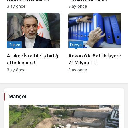
Ziyareti İddiasına
3 ay önce
3 ay önce
Yalanlama
Dünya
Dünya
Arakçi: İsrail ile iş birliği
Ankara’da Satılık İşyeri:
affedilemez!
7.1 Milyon TL!
3 ay önce
3 ay önce
Manşet