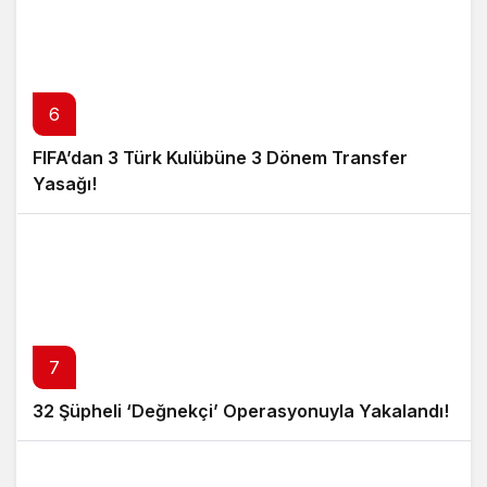
6
FIFA’dan 3 Türk Kulübüne 3 Dönem Transfer
Yasağı!
7
32 Şüpheli ‘Değnekçi’ Operasyonuyla Yakalandı!