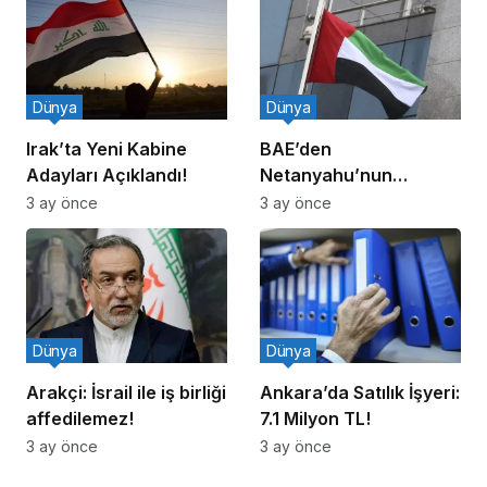
Dünya
Dünya
Irak’ta Yeni Kabine
BAE’den
Adayları Açıklandı!
Netanyahu’nun
Ziyareti İddiasına
3 ay önce
3 ay önce
Yalanlama
Dünya
Dünya
Arakçi: İsrail ile iş birliği
Ankara’da Satılık İşyeri:
affedilemez!
7.1 Milyon TL!
3 ay önce
3 ay önce