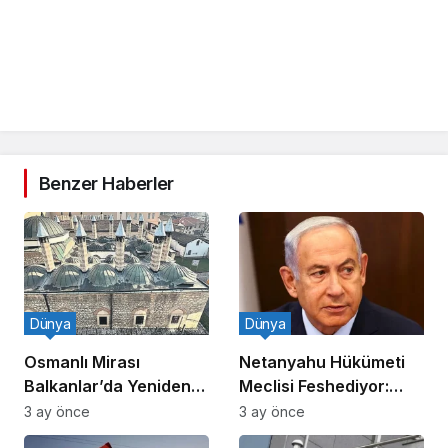
Benzer Haberler
Dünya
Dünya
Osmanlı Mirası
Netanyahu Hükümeti
Balkanlar’da Yeniden
Meclisi Feshediyor:
Canlanıyor
Erken Seçim!
3 ay önce
3 ay önce