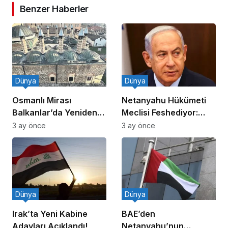
Benzer Haberler
Dünya
Dünya
Osmanlı Mirası
Netanyahu Hükümeti
Balkanlar’da Yeniden
Meclisi Feshediyor:
Canlanıyor
Erken Seçim!
3 ay önce
3 ay önce
Dünya
Dünya
Irak’ta Yeni Kabine
BAE’den
Adayları Açıklandı!
Netanyahu’nun