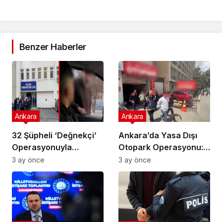
Benzer Haberler
Ankara
Ankara
32 Şüpheli ‘Değnekçi’
Ankara’da Yasa Dışı
Operasyonuyla
Otopark Operasyonu:
Yakalandı!
32 Gözaltı
3 ay önce
3 ay önce