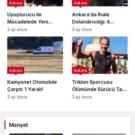
Ankara
Ankara
Uyuşturucu ile
Ankara’da İhale
Mücadelede Yeni
Dolandırıcılığı: 4
Adımlar Atılıyor!
Gözaltı!
3 ay önce
3 ay önce
Ankara
Ankara
Kamyonet Otomobile
Triklon Sporcusu
Çarptı: 1 Yaralı!
Ölümünde Sürücü Tam
Kusurlu!
3 ay önce
3 ay önce
Manşet