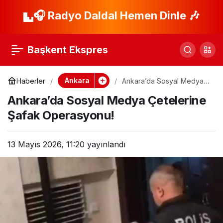
Türk Gençliği
🎧 Radyo Daldal Hemen Dinle 🎶
Paylaş
Ankara’da Güçlü
Başkent Ekspres
Mesaj Verecek!
Ankara
Haberler
Ankara’da Sosyal Medya
Çetelerine Şafak
Ankara’da Sosyal Medya Çetelerine
Operasyonu!
Şafak Operasyonu!
13 Mayıs 2026, 11:20
yayınlandı