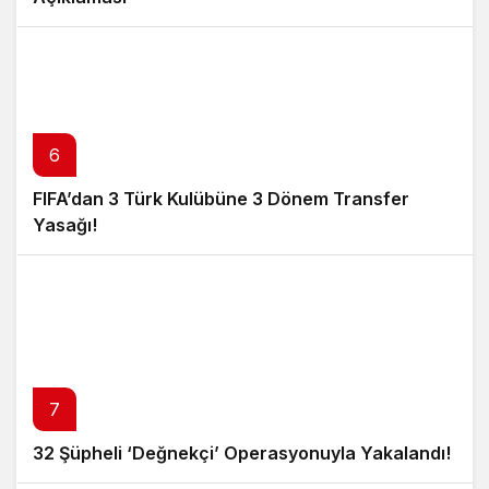
6
FIFA’dan 3 Türk Kulübüne 3 Dönem Transfer
Yasağı!
7
32 Şüpheli ‘Değnekçi’ Operasyonuyla Yakalandı!