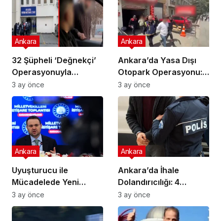
Ankara
Ankara
32 Şüpheli ‘Değnekçi’
Ankara’da Yasa Dışı
Operasyonuyla
Otopark Operasyonu:
Yakalandı!
32 Gözaltı
3 ay önce
3 ay önce
Ankara
Ankara
Uyuşturucu ile
Ankara’da İhale
Mücadelede Yeni
Dolandırıcılığı: 4
Adımlar Atılıyor!
Gözaltı!
3 ay önce
3 ay önce