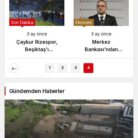
Gündem
Son Dakika
3 ay önce
3 ay önce
Yunanistan’da
Çaykur Rizespor,
Zeybek Tartışması
Beşiktaş’ı
Alevlendi!
Ağırlıyor!
1
2
3
4
Gündemden Haberler