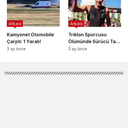
Ankara
Ankara
Kamyonet Otomobile
Triklon Sporcusu
Çarptı: 1 Yaralı!
Ölümünde Sürücü Tam
Kusurlu!
3 ay önce
3 ay önce