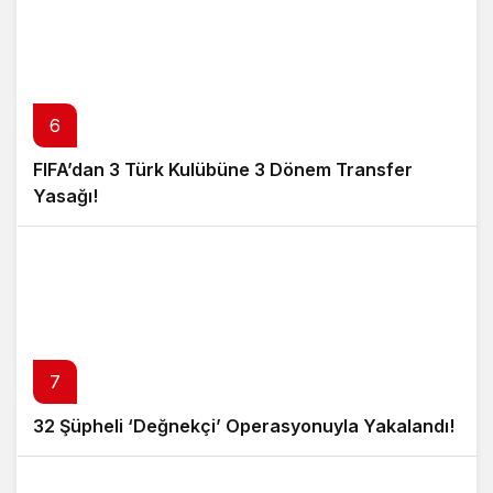
6
FIFA’dan 3 Türk Kulübüne 3 Dönem Transfer
Yasağı!
7
32 Şüpheli ‘Değnekçi’ Operasyonuyla Yakalandı!