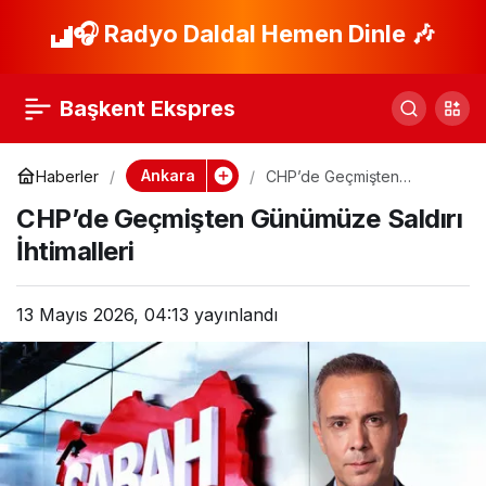
Bebek Katili C.Ç.
🎧 Radyo Daldal Hemen Dinle 🎶
Paylaş
Duruşmada Neler
Başkent Ekspres
Yaşandı?
Ankara
Haberler
CHP’de Geçmişten
Günümüze Saldırı
CHP’de Geçmişten Günümüze Saldırı
İhtimalleri
İhtimalleri
13 Mayıs 2026, 04:13
yayınlandı