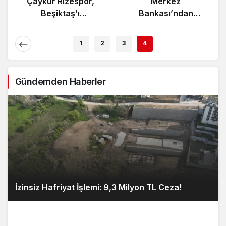
Çaykur Rizespor,
Merkez
Beşiktaş’ı
Bankası’ndan
Ağırlıyor!
Enflasyon Raporu
Açıklaması
1
2
3
4
Gündemden Haberler
İzinsiz Hafriyat İşlemi: 9,3 Milyon TL Ceza!