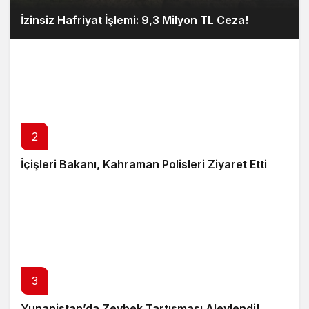
İzinsiz Hafriyat İşlemi: 9,3 Milyon TL Ceza!
2
İçişleri Bakanı, Kahraman Polisleri Ziyaret Etti
3
Yunanistan’da Zeybek Tartışması Alevlendi!