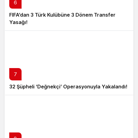
6
FIFA’dan 3 Türk Kulübüne 3 Dönem Transfer
Yasağı!
7
32 Şüpheli ‘Değnekçi’ Operasyonuyla Yakalandı!