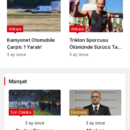
Ankara
Ankara
Kamyonet Otomobile
Triklon Sporcusu
Çarptı: 1 Yaralı!
Ölümünde Sürücü Tam
Kusurlu!
3 ay önce
3 ay önce
Manşet
Son Dakika
Ekonomi
3 ay önce
3 ay önce