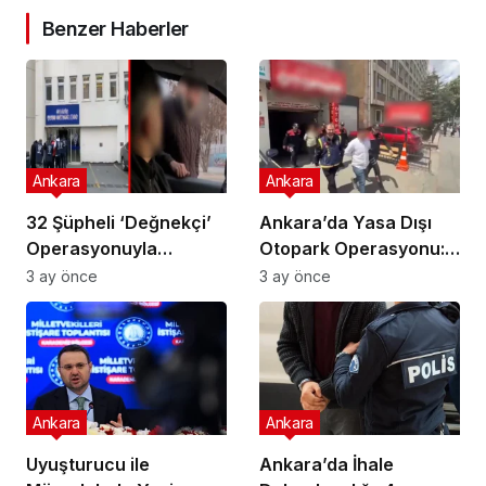
Benzer Haberler
Ankara
Ankara
32 Şüpheli ‘Değnekçi’
Ankara’da Yasa Dışı
Operasyonuyla
Otopark Operasyonu:
Yakalandı!
32 Gözaltı
3 ay önce
3 ay önce
Ankara
Ankara
Uyuşturucu ile
Ankara’da İhale