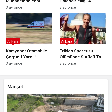
Mücadelede Yeni
Dolandırıcılığı: 4
Adımlar Atılıyor!
Gözaltı!
3 ay önce
3 ay önce
Ankara
Ankara
Kamyonet Otomobile
Triklon Sporcusu
Çarptı: 1 Yaralı!
Ölümünde Sürücü Tam
Kusurlu!
3 ay önce
3 ay önce
Manşet