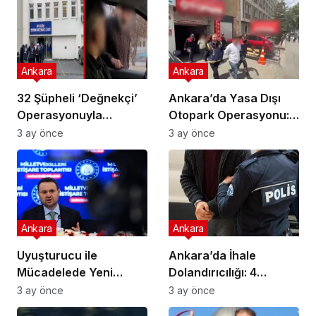
Ankara
Ankara
32 Şüpheli ‘Değnekçi’
Ankara’da Yasa Dışı
Operasyonuyla
Otopark Operasyonu:
Yakalandı!
32 Gözaltı
3 ay önce
3 ay önce
Ankara
Ankara
Uyuşturucu ile
Ankara’da İhale
Mücadelede Yeni
Dolandırıcılığı: 4
Adımlar Atılıyor!
Gözaltı!
3 ay önce
3 ay önce