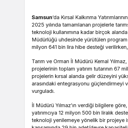
Samsun
‘da Kırsal Kalkınma Yatırımlar
2025 yılında tamamlanan projelerle tarı
teknoloji kullanımına kadar birçok aland
Müdürlüğü uhdesinde yürütülen program 
milyon 641 bin lira hibe desteği verilirke
Tarım ve Orman İl Müdürü Kemal Yılmaz
projelerinin toplam yatırım tutarının 67 mi
projelerin kırsal alanda gelir düzeyini yük
arasındaki entegrasyonu güçlendirmeyi ve 
vurguladı.
İl Müdürü Yılmaz’ın verdiği bilgilere gör
yatırımcıya 12 milyon 500 bin liralık des
teknoloji yenilemeye yönelik bir projeye i
kapsamında 29 bin adet/devre kapasiteli 