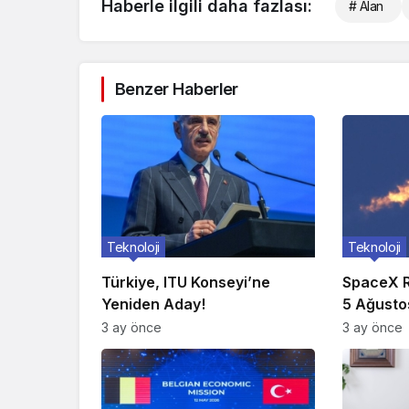
Haberle ilgili daha fazlası:
# Alan
Benzer Haberler
Teknoloji
Teknoloji
Türkiye, ITU Konseyi’ne
SpaceX R
Yeniden Aday!
5 Ağusto
3 ay önce
3 ay önce