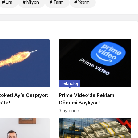
# Lira
# Milyon
# Tarım
# Yatırım
Teknoloji
oketi Ay’a Çarpıyor:
Prime Video’da Reklam
s’ta!
Dönemi Başlıyor!
3 ay önce