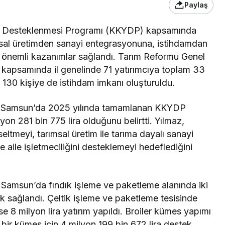
Paylaş
ının Desteklenmesi Programı (KKYDP) kapsamında
msal üretimden sanayi entegrasyonuna, istihdamdan
a önemli kazanımlar sağlandı. Tarım Reformu Genel
kapsamında il genelinde 71 yatırımcıya toplam 33
n, 130 kişiye de istihdam imkanı oluşturuldu.
, Samsun’da 2025 yılında tamamlanan KKYDP
lyon 281 bin 775 lira olduğunu belirtti. Yılmaz,
seltmeyi, tarımsal üretim ile tarıma dayalı sanayi
aile işletmeciliğini desteklemeyi hedeflediğini
e, Samsun’da fındık işleme ve paketleme alanında iki
tek sağlandı. Çeltik işleme ve paketleme tesisinde
se 8 milyon lira yatırım yapıldı. Broiler kümes yapımı
bir kümes için 4 milyon 199 bin 672 lira destek