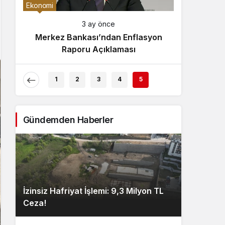
Gece Modu
Ekonomi
Gece modunu seçin.
3 ay önce
Merkez Bankası’ndan Enflasyon
Sistem Modu
Raporu Açıklaması
Sistem modunu seçin.
1
2
3
4
5
Gündemden Haberler
İzinsiz Hafriyat İşlemi: 9,3 Milyon TL
Ceza!