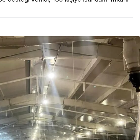
Son Dakika
nce
3 ay önce
bek Tartışması
Çaykur Rizespor, Beşiktaş’ı
di!
Ağırlıyor!