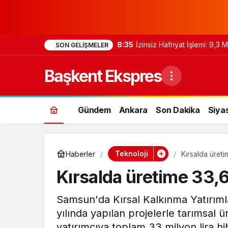
8:35
İzinsiz Hafriyat İşlemi: 9,3
SON GELIŞMELER
Başkent Ekspres
Gündem
Ankara
Son Dakika
Siya
Teknoloji
Haberler
Kırsalda üreti
Kırsalda üretime 33,6
Samsun'da Kırsal Kalkınma Yatırı
yılında yapılan projelerle tarımsal 
yatırımcıya toplam 33 milyon lira hi