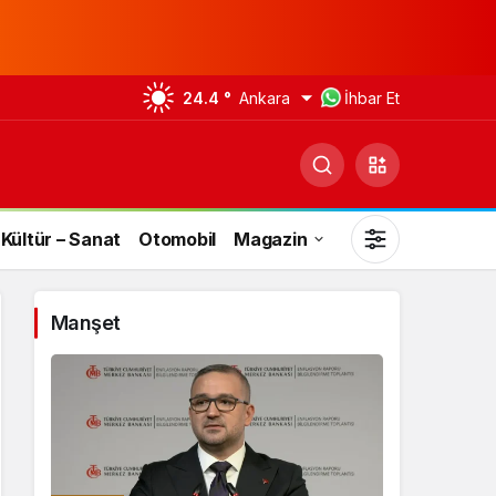
24.4 °
Ankara
İhbar Et
Kültür – Sanat
Otomobil
Magazin
Manşet
Gündüz Modu
Gündüz modunu seçin.