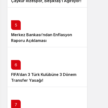
Çaykur Rizespor, Beşiktaş’ı Ağırlıyor!
5
Merkez Bankası’ndan Enflasyon
Raporu Açıklaması
6
FIFA’dan 3 Türk Kulübüne 3 Dönem
Transfer Yasağı!
7