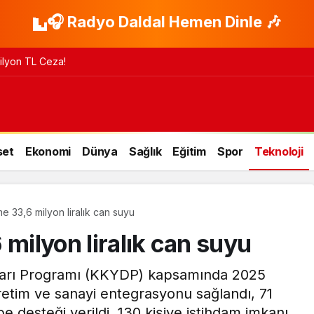
🎧 Radyo Daldal Hemen Dinle 🎶
 Milyon TL Ceza!
set
Ekonomi
Dünya
Sağlık
Eğitim
Spor
Teknoloji
me 33,6 milyon liralık can suyu
 milyon liralık can suyu
mları Programı (KKYDP) kapsamında 2025
üretim ve sanayi entegrasyonu sağlandı, 71
be desteği verildi, 130 kişiye istihdam imkanı