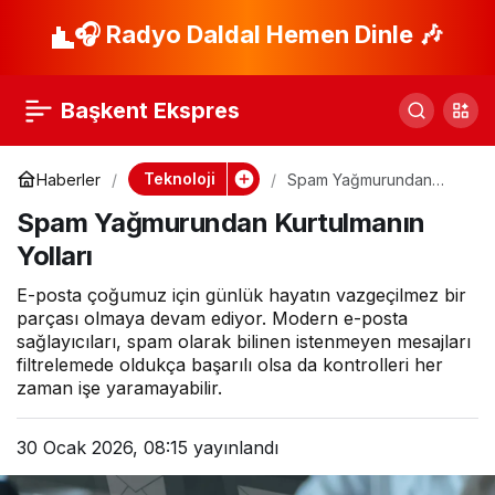
Anadolu Hackathonu
🎧 Radyo Daldal Hemen Dinle 🎶
Paylaş
başlıyor
Başkent Ekspres
Teknoloji
Haberler
Spam Yağmurundan
Kurtulmanın Yolları
Spam Yağmurundan Kurtulmanın
Yolları
E-posta çoğumuz için günlük hayatın vazgeçilmez bir
parçası olmaya devam ediyor. Modern e-posta
sağlayıcıları, spam olarak bilinen istenmeyen mesajları
filtrelemede oldukça başarılı olsa da kontrolleri her
zaman işe yaramayabilir.
30 Ocak 2026, 08:15
yayınlandı