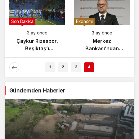
Gündem
Son Dakika
3 ay önce
3 ay önce
Yunanistan’da
Çaykur Rizespor,
Zeybek Tartışması
Beşiktaş’ı
Alevlendi!
Ağırlıyor!
1
2
3
4
Gündemden Haberler