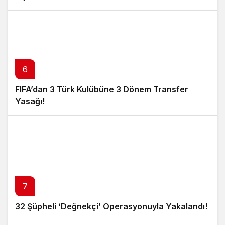
6
FIFA’dan 3 Türk Kulübüne 3 Dönem Transfer
Yasağı!
7
32 Şüpheli ‘Değnekçi’ Operasyonuyla Yakalandı!