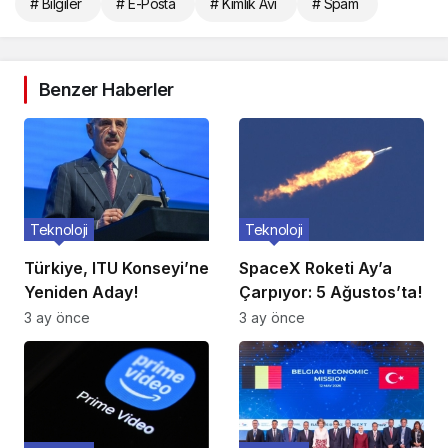
# Bilgiler
# E-Posta
# Kimlik Avı
# Spam
Benzer Haberler
Teknoloji
Teknoloji
Türkiye, ITU Konseyi’ne
SpaceX Roketi Ay’a
Yeniden Aday!
Çarpıyor: 5 Ağustos’ta!
3 ay önce
3 ay önce