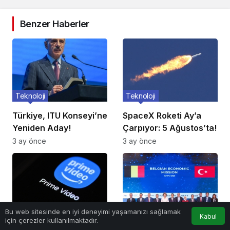
Benzer Haberler
Teknoloji
Teknoloji
Türkiye, ITU Konseyi’ne
SpaceX Roketi Ay’a
Yeniden Aday!
Çarpıyor: 5 Ağustos’ta!
3 ay önce
3 ay önce
Teknoloji
Teknoloji
Bu web sitesinde en iyi deneyimi yaşamanızı sağlamak
Kabul
için çerezler kullanılmaktadır.