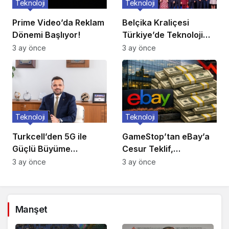
Teknoloji
Teknoloji
Prime Video’da Reklam
Belçika Kraliçesi
Dönemi Başlıyor!
Türkiye’de Teknoloji
Ziyareti
3 ay önce
3 ay önce
Teknoloji
Teknoloji
Turkcell’den 5G ile
GameStop’tan eBay’a
Güçlü Büyüme
Cesur Teklif,
Hamlesi!
Reddedildi!
3 ay önce
3 ay önce
Manşet