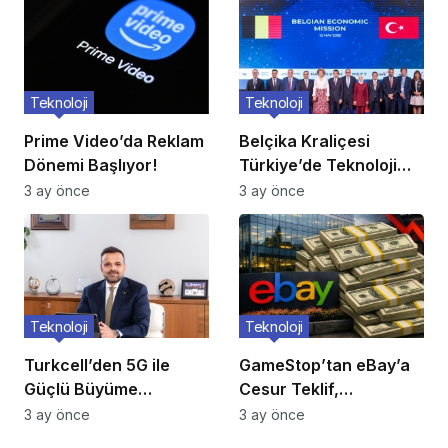
Teknoloji
Teknoloji
Prime Video’da Reklam
Belçika Kraliçesi
Dönemi Başlıyor!
Türkiye’de Teknoloji
Ziyareti
3 ay önce
3 ay önce
Teknoloji
Teknoloji
Turkcell’den 5G ile
GameStop’tan eBay’a
Güçlü Büyüme
Cesur Teklif,
Hamlesi!
Reddedildi!
3 ay önce
3 ay önce