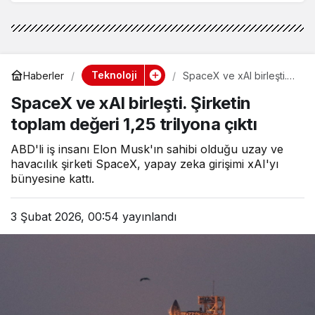
Teknoloji
Haberler
SpaceX ve xAI birleşti.
Şirketin toplam değeri
SpaceX ve xAI birleşti. Şirketin
1,25 trilyona çıktı
toplam değeri 1,25 trilyona çıktı
ABD'li iş insanı Elon Musk'ın sahibi olduğu uzay ve
havacılık şirketi SpaceX, yapay zeka girişimi xAI'yı
bünyesine kattı.
3 Şubat 2026, 00:54
yayınlandı