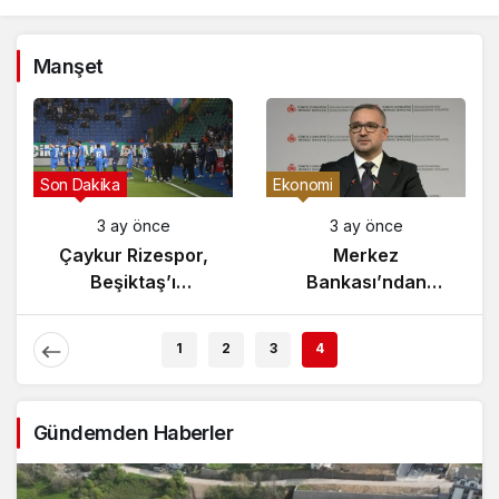
Manşet
Gündem
Son Dakika
3 ay önce
3 ay önce
Yunanistan’da
Çaykur Rizespor,
Zeybek Tartışması
Beşiktaş’ı
Alevlendi!
Ağırlıyor!
1
2
3
4
Gündemden Haberler