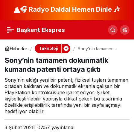
SpaceX ve xAI
🎧 Radyo Daldal Hemen Dinle 🎶
Paylaş
birleşti. Şirketin
Başkent Ekspres
toplam değeri 1,25
Teknoloji
Haberler
Sony’nin tamamen
dokunmatik kumanda
trilyona çıktı
Sony’nin tamamen dokunmatik
patenti ortaya çıktı
kumanda patenti ortaya çıktı
Sony’nin aldığı yeni bir patent, fiziksel tuşları tamamen
ortadan kaldıran ve dokunmatik ekranla çalışan bir
PlayStation kontrolcüsüne işaret ediyor. Şirket,
kişiselleştirilebilir yapısıyla dikkat çeken bu tasarımla
özellikle erişilebilirlik tarafında yeni bir sayfa açmayı
hedefliyor olabilir.
3 Şubat 2026, 07:57
yayınlandı