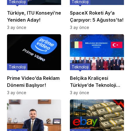
Teknoloji
Teknoloji
Türkiye, ITU Konseyi’ne
SpaceX Roketi Ay’a
Yeniden Aday!
Çarpıyor: 5 Ağustos’ta!
3 ay önce
3 ay önce
Teknoloji
Teknoloji
Prime Video’da Reklam
Belçika Kraliçesi
Dönemi Başlıyor!
Türkiye’de Teknoloji
Ziyareti
3 ay önce
3 ay önce