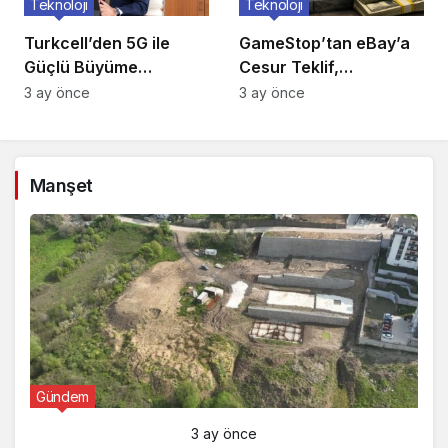
Teknoloji
Teknoloji
Turkcell’den 5G ile
GameStop’tan eBay’a
Güçlü Büyüme
Cesur Teklif,
Hamlesi!
Reddedildi!
3 ay önce
3 ay önce
Manşet
Gündem
3 ay önce