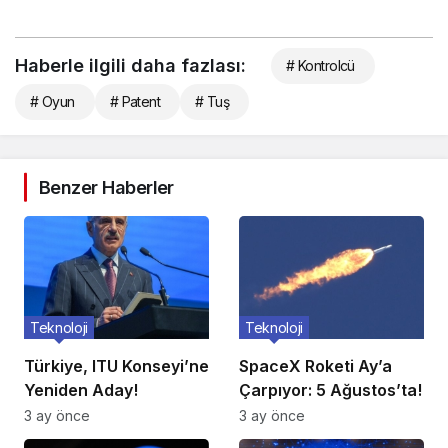
Haberle ilgili daha fazlası:
# Kontrolcü
# Oyun
# Patent
# Tuş
Benzer Haberler
Teknoloji
Teknoloji
Türkiye, ITU Konseyi’ne
SpaceX Roketi Ay’a
Yeniden Aday!
Çarpıyor: 5 Ağustos’ta!
3 ay önce
3 ay önce