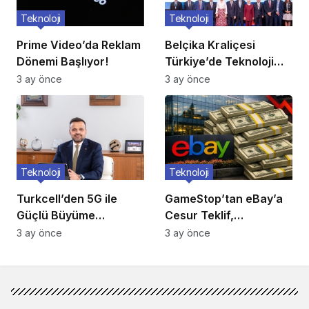
Teknoloji
Teknoloji
Prime Video’da Reklam
Belçika Kraliçesi
Dönemi Başlıyor!
Türkiye’de Teknoloji
Ziyareti
3 ay önce
3 ay önce
Teknoloji
Teknoloji
Turkcell’den 5G ile
GameStop’tan eBay’a
Güçlü Büyüme
Cesur Teklif,
Hamlesi!
Reddedildi!
3 ay önce
3 ay önce