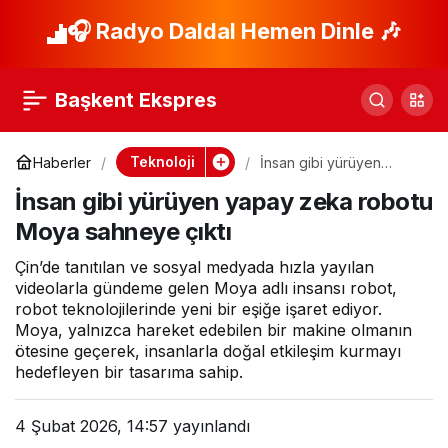
Gece
🎧 Radyo Daldal Hemen Dinle 🎶
Paylaş
fotoğrafçılığında
Başkent Ekspres
devrim yaratan
Teknoloji
Haberler
İnsan gibi yürüyen
yapay zeka robotu
HONOR Magic8 Pro
İnsan gibi yürüyen yapay zeka robotu
Moya sahneye çıktı
Moya sahneye çıktı
Türkiye’de satışa
Çin’de tanıtılan ve sosyal medyada hızla yayılan
videolarla gündeme gelen Moya adlı insansı robot,
sunuldu
robot teknolojilerinde yeni bir eşiğe işaret ediyor.
Moya, yalnızca hareket edebilen bir makine olmanın
ötesine geçerek, insanlarla doğal etkileşim kurmayı
hedefleyen bir tasarıma sahip.
4 Şubat 2026, 14:57
yayınlandı