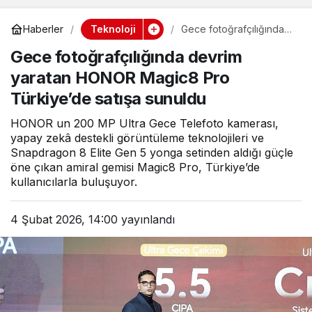
Teknoloji
Haberler
Gece fotoğrafçılığında
devrim yaratan HONOR
Gece fotoğrafçılığında devrim
Magic8 Pro Türkiye’de
satışa sunuldu
yaratan HONOR Magic8 Pro
Türkiye’de satışa sunuldu
HONOR un 200 MP Ultra Gece Telefoto kamerası,
yapay zekâ destekli görüntüleme teknolojileri ve
Snapdragon 8 Elite Gen 5 yonga setinden aldığı güçle
öne çıkan amiral gemisi Magic8 Pro, Türkiye’de
kullanıcılarla buluşuyor.
4 Şubat 2026, 14:00
yayınlandı