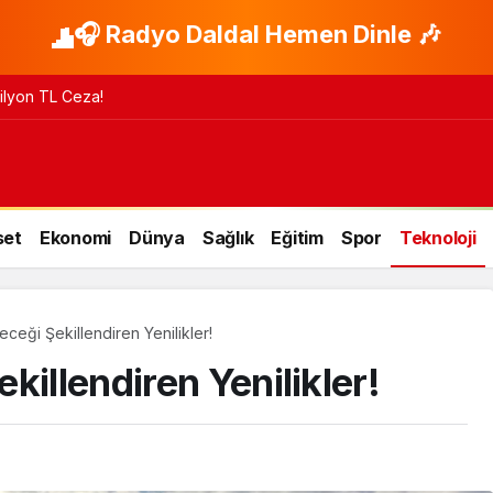
🎧 Radyo Daldal Hemen Dinle 🎶
 Milyon TL Ceza!
set
Ekonomi
Dünya
Sağlık
Eğitim
Spor
Teknoloji
ceği Şekillendiren Yenilikler!
killendiren Yenilikler!