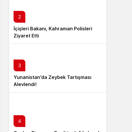
2
İçişleri Bakanı, Kahraman Polisleri
Ziyaret Etti
3
Yunanistan’da Zeybek Tartışması
Alevlendi!
4