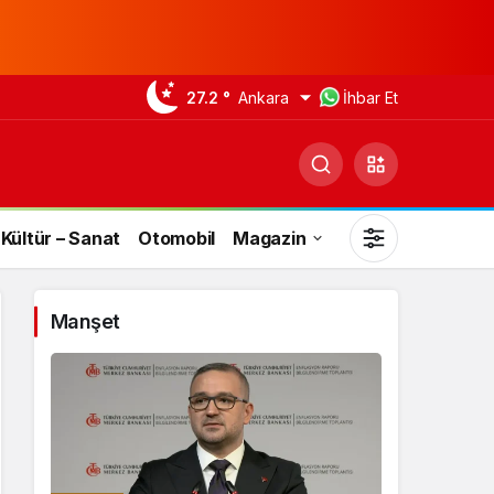
27.2 °
Ankara
İhbar Et
Kültür – Sanat
Otomobil
Magazin
Manşet
Gündüz Modu
Gündüz modunu seçin.