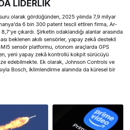
A LİDERLİK
uru olarak gördüğünden, 2025 yılında 7,9 milyar
manya’da 6 bin 300 patent tescil ettiren firma, Ar-
8,7’ye çıkardı. Şirketin odaklandığı alanlar arasında
sı beklenen akıllı sensörler, yapay zekâ destekli
 BMI5 sensör platformu, otonom araçlarda GPS
en, yeni yapay zekâ kontrollü kokpit sürücüyü
mize edebilmekte. Ek olarak, Johnson Controls ve
ıyla Bosch, iklimlendirme alanında da küresel bir