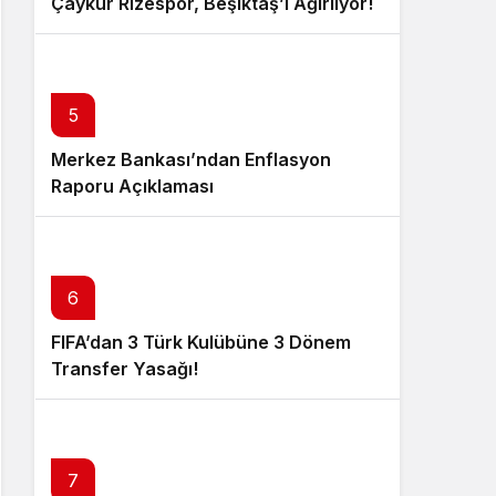
Çaykur Rizespor, Beşiktaş’ı Ağırlıyor!
5
Merkez Bankası’ndan Enflasyon
Raporu Açıklaması
6
FIFA’dan 3 Türk Kulübüne 3 Dönem
Transfer Yasağı!
7