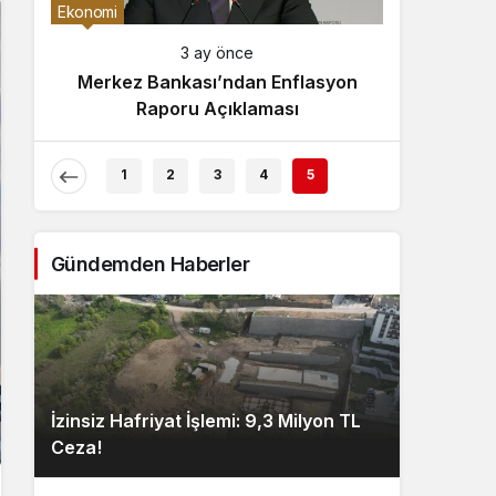
Gece Modu
Ekonomi
Gece modunu seçin.
3 ay önce
Merkez Bankası’ndan Enflasyon
Sistem Modu
Raporu Açıklaması
Sistem modunu seçin.
1
2
3
4
5
Gündemden Haberler
İzinsiz Hafriyat İşlemi: 9,3 Milyon TL
Ceza!