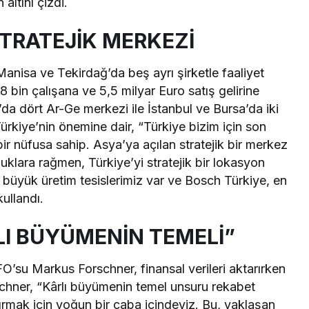
 altını çizdi.
TRATEJİK MERKEZİ
Manisa ve Tekirdağ’da beş ayrı şirketle faaliyet
 bin çalışana ve 5,5 milyar Euro satış gelirine
da dört Ar-Ge merkezi ile İstanbul ve Bursa’da iki
ürkiye’nin önemine dair, “Türkiye bizim için son
bir nüfusa sahip. Asya’ya açılan stratejik bir merkez
klara rağmen, Türkiye’yi stratejik bir lokasyon
üyük üretim tesislerimiz var ve Bosch Türkiye, en
kullandı.
LI BÜYÜMENİN TEMELİ”
’su Markus Forschner, finansal verileri aktarırken
chner, “Kârlı büyümenin temel unsuru rekabet
mak için yoğun bir çaba içindeyiz. Bu, yaklaşan