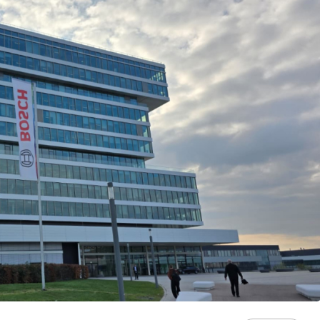
Son Dakika
nce
3 ay önce
bek Tartışması
Çaykur Rizespor, Beşiktaş’ı
di!
Ağırlıyor!