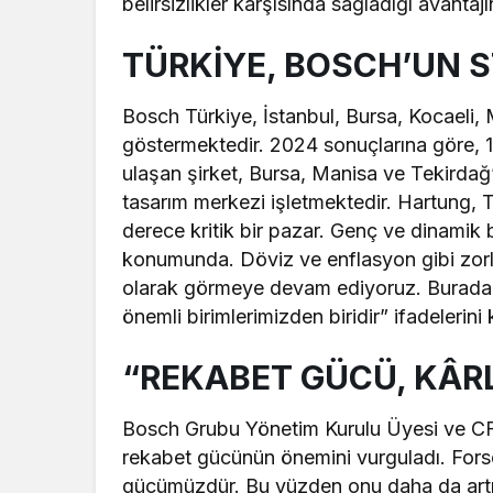
belirsizlikler karşısında sağladığı avantajın
TÜRKİYE, BOSCH’UN S
Bosch Türkiye, İstanbul, Bursa, Kocaeli, 
göstermektedir. 2024 sonuçlarına göre, 18
ulaşan şirket, Bursa, Manisa ve Tekirdağ’
tasarım merkezi işletmektedir. Hartung, T
derece kritik bir pazar. Genç ve dinamik 
konumunda. Döviz ve enflasyon gibi zorlu
olarak görmeye devam ediyoruz. Burada b
önemli birimlerimizden biridir” ifadelerini 
“REKABET GÜCÜ, KÂR
Bosch Grubu Yönetim Kurulu Üyesi ve CFO
rekabet gücünün önemini vurguladı. Fors
gücümüzdür. Bu yüzden onu daha da artır