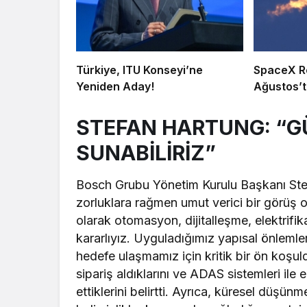
Türkiye, ITU Konseyi’ne
SpaceX Ro
Yeniden Aday!
Ağustos’t
STEFAN HARTUNG: “G
SUNABİLİRİZ”
Bosch Grubu Yönetim Kurulu Başkanı Ste
zorluklara rağmen umut verici bir görüş or
olarak otomasyon, dijitalleşme, elektrifi
kararlıyız. Uyguladığımız yapısal önlemle
hedefe ulaşmamız için kritik bir ön koşul
sipariş aldıklarını ve ADAS sistemleri ile 
ettiklerini belirtti. Ayrıca, küresel düşünm