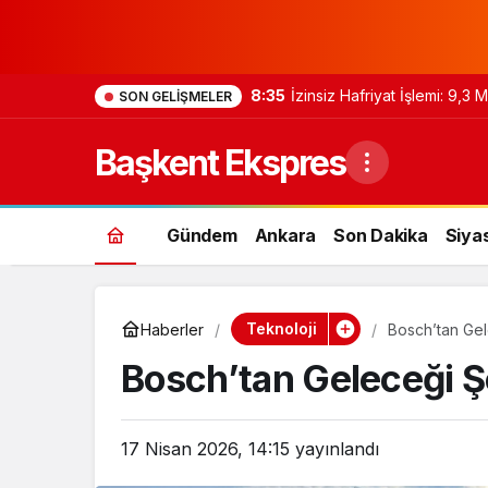
8:35
İzinsiz Hafriyat İşlemi: 9,3
SON GELIŞMELER
Başkent Ekspres
Gündem
Ankara
Son Dakika
Siya
Teknoloji
Haberler
Bosch’tan Gele
Bosch’tan Geleceği Şe
17 Nisan 2026, 14:15
yayınlandı