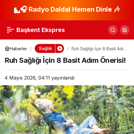
Akciğer Sağlığı İçin
🎧 Radyo Daldal Hemen Dinle 🎶
Paylaş
Dikkat Edilmesi
Başkent Ekspres
Gerekenler
Sağlık
Haberler
Ruh Sağlığı İçin 8 Basit Adım
Önerisi!
Ruh Sağlığı İçin 8 Basit Adım Önerisi!
4 Mayıs 2026, 04:11
yayınlandı