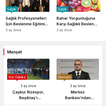
Sağlık
Sağlık
Sağlık Profesyonelleri
Bahar Yorgunluğuna
İçin Beslenme Eğitimi
Karşı Sağlıklı Beslenme
Başladı
İpuçları
3 ay önce
3 ay önce
Manşet
Gündem
Son Dakika
3 ay önce
3 ay önce
Yunanistan’da
Çaykur Rizespor,
Zeybek Tartışması
Beşiktaş’ı
Alevlendi!
Ağırlıyor!