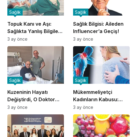
Sağlık
Sağlık
Topuk Kanı ve Aşı:
Sağlık Bilgisi: Aileden
Sağlıkta Yanlış Bilgilere
Influencer’a Geçiş!
Dikkat!
3 ay önce
3 ay önce
Sağlık
Sağlık
Kuzeninin Hayatı
Mükemmeliyetçi
Değiştirdi, O Doktor
Kadınların Kabusu:
Oldu!
Fibromiyalji!
3 ay önce
3 ay önce