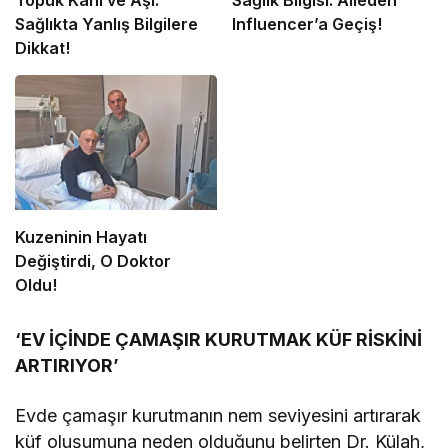
Topuk Kanı ve Aşı:
Sağlık Bilgisi: Aileden
Sağlıkta Yanlış Bilgilere
Influencer’a Geçiş!
Dikkat!
Kuzeninin Hayatı
Değiştirdi, O Doktor
Oldu!
‘EV İÇİNDE ÇAMAŞIR KURUTMAK KÜF RİSKİNİ
ARTIRIYOR’
Evde çamaşır kurutmanın nem seviyesini artırarak
küf oluşumuna neden olduğunu belirten Dr. Külah,