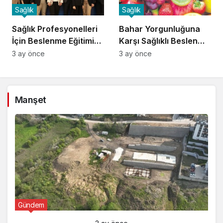
Sağlık
Sağlık
Sağlık Profesyonelleri
Bahar Yorgunluğuna
İçin Beslenme Eğitimi
Karşı Sağlıklı Beslenme
Başladı
İpuçları
3 ay önce
3 ay önce
Manşet
Gündem