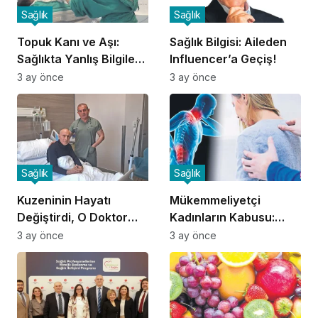
Sağlık
Sağlık
Topuk Kanı ve Aşı:
Sağlık Bilgisi: Aileden
Sağlıkta Yanlış Bilgilere
Influencer’a Geçiş!
Dikkat!
3 ay önce
3 ay önce
Sağlık
Sağlık
Kuzeninin Hayatı
Mükemmeliyetçi
Değiştirdi, O Doktor
Kadınların Kabusu:
Oldu!
Fibromiyalji!
3 ay önce
3 ay önce