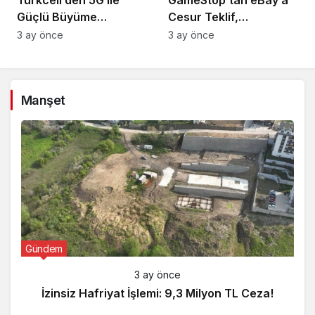
Güçlü Büyüme
Cesur Teklif,
Hamlesi!
Reddedildi!
3 ay önce
3 ay önce
Manşet
Gündem
3 ay önce
İzinsiz Hafriyat İşlemi: 9,3 Milyon TL Ceza!