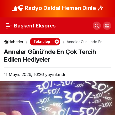
Apple’a Antitröst
🎧 Radyo Daldal Hemen Dinle 🎶
Paylaş
Davası: Rekabet
Başkent Ekspres
Savaşı Kızıştı!
Teknoloji
Haberler
Anneler Günü’nde En
Çok Tercih Edilen
Anneler Günü’nde En Çok Tercih
Hediyeler
Edilen Hediyeler
11 Mayıs 2026, 10:26
yayınlandı