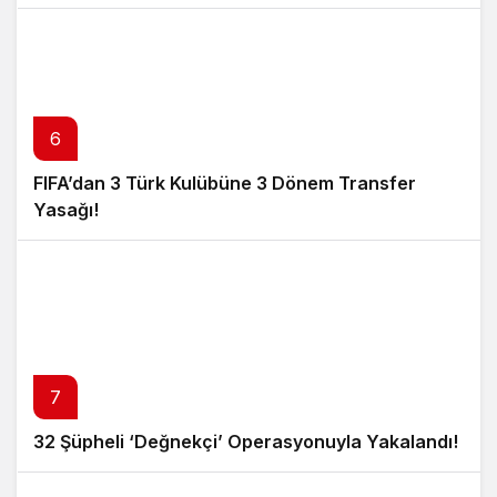
6
FIFA’dan 3 Türk Kulübüne 3 Dönem Transfer
Yasağı!
7
32 Şüpheli ‘Değnekçi’ Operasyonuyla Yakalandı!