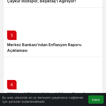
Çaykur Rizespor, Beşiktaş’ı Ağırlıyor!
5
Merkez Bankası’ndan Enflasyon Raporu
Açıklaması
6
FIFA’dan 3 Türk Kulübüne 3 Dönem Transfer
Bu web sitesinde en iyi deneyimi yaşamanızı sağlamak
Yasağı!
Kabul
için çerezler kullanılmaktadır.