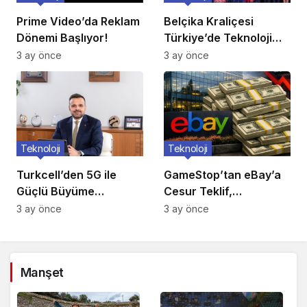
Prime Video’da Reklam
Belçika Kraliçesi
Dönemi Başlıyor!
Türkiye’de Teknoloji
Ziyareti
3 ay önce
3 ay önce
Teknoloji
Teknoloji
Turkcell’den 5G ile
GameStop’tan eBay’a
Güçlü Büyüme
Cesur Teklif,
Hamlesi!
Reddedildi!
3 ay önce
3 ay önce
Manşet