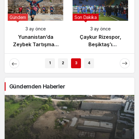
Gündem
Son Dakika
3 ay önce
3 ay önce
Yunanistan’da
Çaykur Rizespor,
Zeybek Tartışması
Beşiktaş’ı
Alevlendi!
Ağırlıyor!
1
2
3
4
Gündemden Haberler