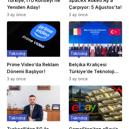
Türkiye, ITU Konseyi’ne
SpaceX Roketi Ay’a
Yeniden Aday!
Çarpıyor: 5 Ağustos’ta!
3 ay önce
3 ay önce
Teknoloji
Teknoloji
Prime Video’da Reklam
Belçika Kraliçesi
Dönemi Başlıyor!
Türkiye’de Teknoloji
Ziyareti
3 ay önce
3 ay önce
Teknoloji
Teknoloji
Turkcell’den 5G ile
GameStop’tan eBay’a