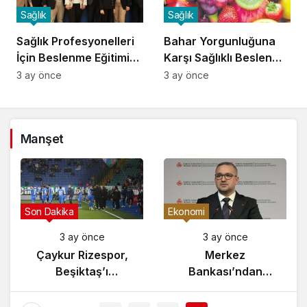
Sağlık
Sağlık
Sağlık Profesyonelleri
Bahar Yorgunluğuna
İçin Beslenme Eğitimi
Karşı Sağlıklı Beslenme
Başladı
İpuçları
3 ay önce
3 ay önce
Manşet
Gündem
Son Dakika
3 ay önce
3 ay önce
Yunanistan’da
Çaykur Rizespor,
Zeybek Tartışması
Beşiktaş’ı
Alevlendi!
Ağırlıyor!