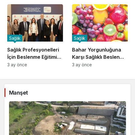
Sağlık
Sağlık
Sağlık Profesyonelleri
Bahar Yorgunluğuna
İçin Beslenme Eğitimi
Karşı Sağlıklı Beslenme
Başladı
İpuçları
3 ay önce
3 ay önce
Manşet