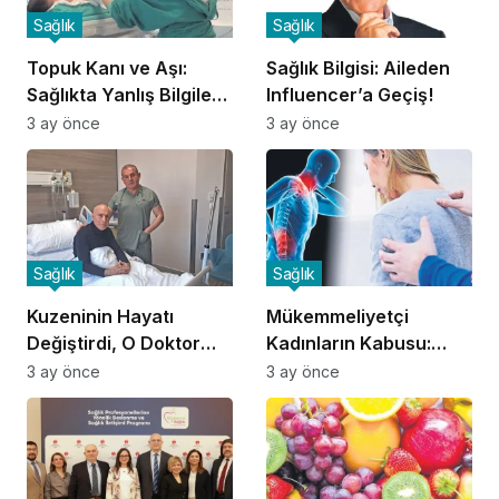
Sağlık
Sağlık
Topuk Kanı ve Aşı:
Sağlık Bilgisi: Aileden
Sağlıkta Yanlış Bilgilere
Influencer’a Geçiş!
Dikkat!
3 ay önce
3 ay önce
Sağlık
Sağlık
Kuzeninin Hayatı
Mükemmeliyetçi
Değiştirdi, O Doktor
Kadınların Kabusu:
Oldu!
Fibromiyalji!
3 ay önce
3 ay önce