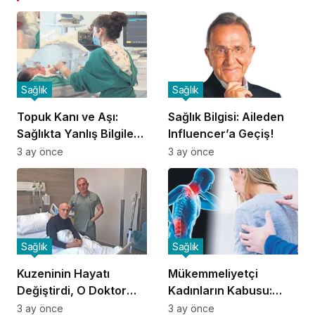
Sağlık
Sağlık
Topuk Kanı ve Aşı:
Sağlık Bilgisi: Aileden
Sağlıkta Yanlış Bilgilere
Influencer’a Geçiş!
Dikkat!
3 ay önce
3 ay önce
Sağlık
Sağlık
Kuzeninin Hayatı
Mükemmeliyetçi
Değiştirdi, O Doktor
Kadınların Kabusu:
Oldu!
Fibromiyalji!
3 ay önce
3 ay önce