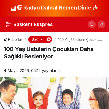
Akciğer Sağlığı İçin
🎧 Radyo Daldal Hemen Dinle 🎶
Paylaş
Dikkat Edilmesi
Başkent Ekspres
Gerekenler
Sağlık
Haberler
100 Yaş Üstülerin Çocukları
Daha Sağlıklı Besleniyor
100 Yaş Üstülerin Çocukları Daha
Sağlıklı Besleniyor
4 Mayıs 2026, 05:12
yayınlandı