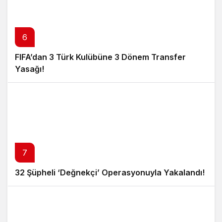
6
FIFA’dan 3 Türk Kulübüne 3 Dönem Transfer
Yasağı!
7
32 Şüpheli ‘Değnekçi’ Operasyonuyla Yakalandı!